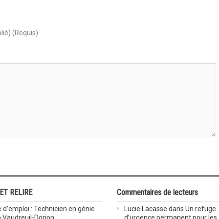
lié) (Requis)
 ET RELIRE
Commentaires de lecteurs
 d’emploi : Technicien en génie
Lucie Lacasse
dans
Un refuge
 à Vaudreuil-Dorion
d’urgence permanent pour les