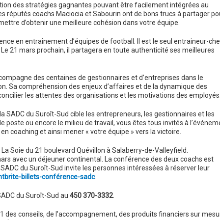
tion des stratégies gagnantes pouvant être facilement intégrées au
Les réputés coachs Maciocia et Sabourin ont de bons trucs à partager po
mettre d’obtenir une meilleure cohésion dans votre équipe.
e en entraînement d’équipes de football. Il est le seul entraineur-che
 Le 21 mars prochain, il partagera en toute authenticité ses meilleures
ccompagne des centaines de gestionnaires et d’entreprises dans le
on. Sa compréhension des enjeux d’affaires et de la dynamique des
concilier les attentes des organisations et les motivations des employés
 la SADC du Suroît-Sud cible les entrepreneurs, les gestionnaires et les
de poste ou encore le milieu de travail, vous êtes tous invités à l’événem
 coaching et ainsi mener « votre équipe » vers la victoire.
 La Soie du 21 boulevard Quévillon à Salaberry-de-Valleyfield.
ars avec un déjeuner continental. La conférence des deux coachs est
a SADC du Suroît-Sud invite les personnes intéressées à réserver leur
tbrite-billets-conférence-sadc
.
 SADC du Suroît-Sud au
450 370-3332
.
001 des conseils, de l’accompagnement, des produits financiers sur mesu