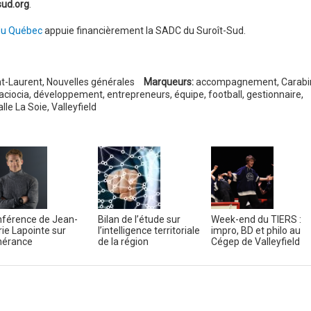
sud.org
.
du Québec
appuie financièrement la SADC du Suroît-Sud.
t-Laurent
,
Nouvelles générales
Marqueurs:
accompagnement
,
Carabi
ciocia
,
développement
,
entrepreneurs
,
équipe
,
football
,
gestionnaire
,
alle La Soie
,
Valleyfield
férence de Jean-
Bilan de l’étude sur
Week-end du TIERS :
ie Lapointe sur
l’intelligence territoriale
impro, BD et philo au
tinérance
de la région
Cégep de Valleyfield