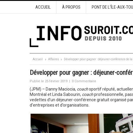
ACCUEIL
À PROPOS
PONT DE L’ÎLE-AUX-TO
Accueil
Affaires
Développer pour gagner : déjeuner-conférence de l
Développer pour gagner : déjeuner-confé
Publié le 25 février 2019
|
0 Commentaire
(JPM) – Danny Maciocia,
coach
sportif réputé, actuelle
Montréal et Linda Sabourin,
coach
professionnelle, pass
vedettes d’un déjeuner-conférence gratuit organisé par 
d’entreprises et d’organisations.