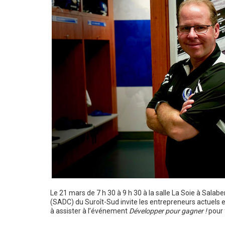
Le 21 mars de 7 h 30 à 9 h 30 à la salle La Soie à Salabe
(SADC) du Suroît-Sud invite les entrepreneurs actuels
à assister à l’événement
Développer pour gagner !
pour 