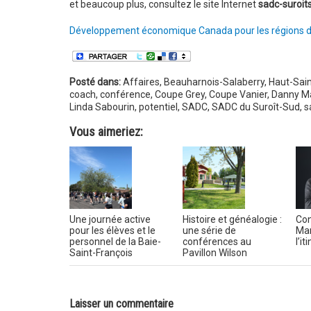
et beaucoup plus, consultez le site Internet
sadc-suroit
Développement économique Canada pour les régions 
Posté dans:
Affaires
,
Beauharnois-Salaberry
,
Haut-Sain
coach
,
conférence
,
Coupe Grey
,
Coupe Vanier
,
Danny Ma
Linda Sabourin
,
potentiel
,
SADC
,
SADC du Suroît-Sud
,
s
Vous aimeriez:
Une journée active
Histoire et généalogie :
Con
pour les élèves et le
une série de
Mar
personnel de la Baie-
conférences au
l’i
Saint-François
Pavillon Wilson
Laisser un commentaire