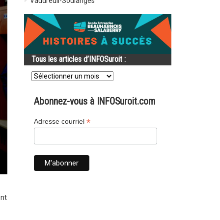
Vaudreuil-Soulanges
Tous les articles d’INFOSuroit :
Tous
les
articles
d’INFOSuroit
Abonnez-vous à INFOSuroit.com
:
*
Adresse courriel
ent