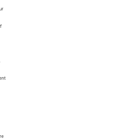
ur
f
.
ent
re