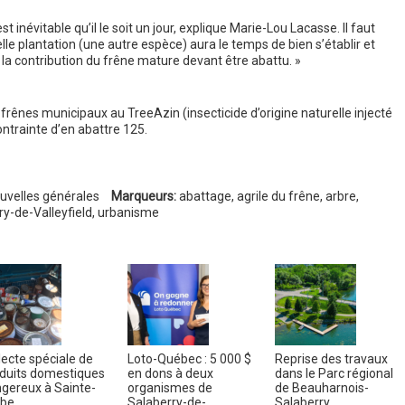
 inévitable qu’il le soit un jour, explique Marie-Lou Lacasse. Il faut
le plantation (une autre espèce) aura le temps de bien s’établir et
 la contribution du frêne mature devant être abattu. »
 frênes municipaux au TreeAzin (insecticide d’origine naturelle injecté
ontrainte d’en abattre 125.
uvelles générales
Marqueurs:
abattage
,
agrile du frêne
,
arbre
,
ry-de-Valleyfield
,
urbanisme
lecte spéciale de
Loto-Québec : 5 000 $
Reprise des travaux
duits domestiques
en dons à deux
dans le Parc régional
gereux à Sainte-
organismes de
de Beauharnois-
rbe
Salaberry-de-
Salaberry