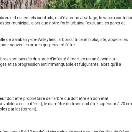
reux et essentiels bienfaits, et d’éviter un abattage, le vaccin contribu
orestier municipal, alors que notre forêt urbaine (excluant les parcs et
e de Salaberry-de-Valleyfield, arboricultrice et biologiste, appelle les
pour sauver les arbres qui peuvent l’être.
rbres sont passés du stade d’infesté à mort en un an à peine, a-t-
vages et sa progression est immanquable et fulgurante, alors qu’il a
ur doit être propriétaire de l’arbre qui doit être en bon état
validera ces critères), le diamètre du tronc doit être supérieur à 20 cm
s par lot (terrain).
environ 45 à 60 pieds) et vivre plus de cent ans. Les feuilles de frêne