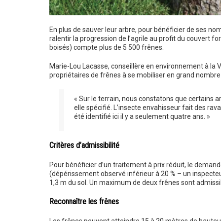
En plus de sauver leur arbre, pour bénéficier de ses nomb
ralentir la progression de l’agrile au profit du couvert f
boisés) compte plus de 5 500 frênes.
Marie-Lou Lacasse, conseillère en environnement à la Vill
propriétaires de frênes à se mobiliser en grand nombre 
« Sur le terrain, nous constatons que certains a
elle spécifié. L’insecte envahisseur fait des ra
été identifié ici il y a seulement quatre ans. »
Critères d’admissibilité
Pour bénéficier d’un traitement à prix réduit, le demande
(dépérissement observé inférieur à 20 % – un inspecteur 
1,3 m du sol. Un maximum de deux frênes sont admissible
Reconnaître les frênes
Les frênes peuvent atteindre 15 à 20 mètres de hauteur (