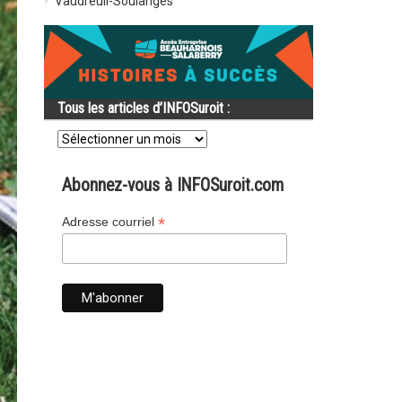
Vaudreuil-Soulanges
Tous les articles d’INFOSuroit :
Tous
les
articles
d’INFOSuroit
Abonnez-vous à INFOSuroit.com
:
*
Adresse courriel