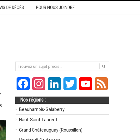
VIS DE DÉCÈS
POUR NOUS JOINDRE
Facebook
Instagram
LinkedIn
Twitter
YouTube
Feed
e
Nos régions :
de
Beauharnois-Salaberry
Haut-Saint-Laurent
Grand Châteauguay (Roussillon)