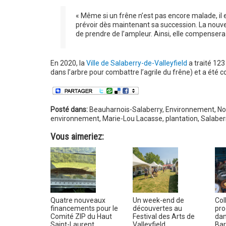
« Même si un frêne n’est pas encore malade, il est
prévoir dès maintenant sa succession. La nouvel
de prendre de l’ampleur. Ainsi, elle compensera
En 2020, la
Ville de Salaberry-de-Valleyfield
a traité 123
dans l’arbre pour combattre l’agrile du frêne) et a été c
Posté dans:
Beauharnois-Salaberry
,
Environnement
,
No
environnement
,
Marie-Lou Lacasse
,
plantation
,
Salaber
Vous aimeriez:
Quatre nouveaux
Un week-end de
Col
financements pour le
découvertes au
pro
Comité ZIP du Haut
Festival des Arts de
dan
Saint-Laurent
Valleyfield
Ba