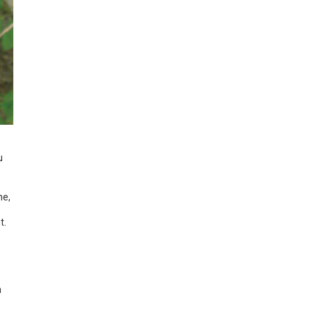
u
ne,
e
t.
n