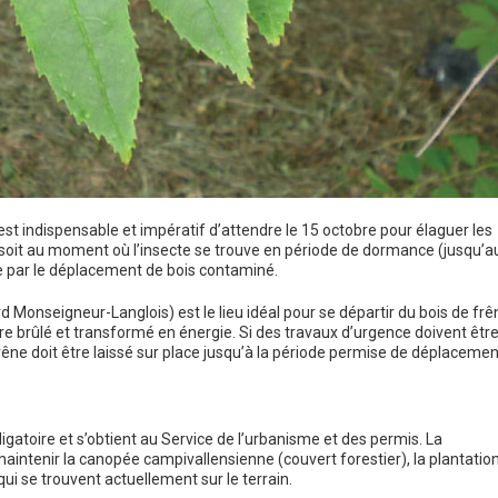
l est indispensable et impératif d’attendre le 15 octobre pour élaguer les
 soit au moment où l’insecte se trouve en période de dormance (jusqu’a
êne par le déplacement de bois contaminé.
 Monseigneur-Langlois) est le lieu idéal pour se départir du bois de frê
tre brûlé et transformé en énergie. Si des travaux d’urgence doivent êtr
frêne doit être laissé sur place jusqu’à la période permise de déplacemen
ligatoire et s’obtient au Service de l’urbanisme et des permis. La
intenir la canopée campivallensienne (couvert forestier), la plantatio
i se trouvent actuellement sur le terrain.