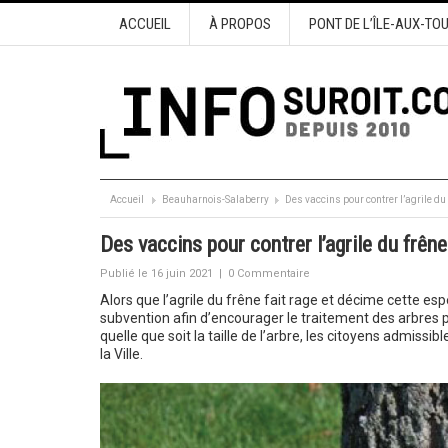
ACCUEIL
À PROPOS
PONT DE L’ÎLE-AUX-TO
Accueil
Beauharnois-Salaberry
Des vaccins pour contrer l’agrile du
Des vaccins pour contrer l’agrile du frêne
Publié le 16 juin 2021
|
0 Commentaire
Alors que l’agrile du frêne fait rage et décime cette esp
subvention afin d’encourager le traitement des arbres p
quelle que soit la taille de l’arbre, les citoyens admiss
la Ville.