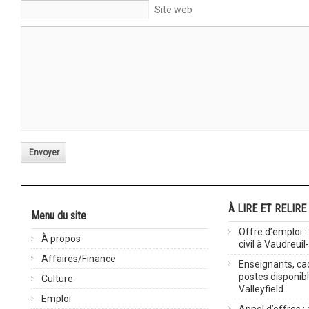
Site web
Envoyer
À LIRE ET RELIRE
Menu du site
Offre d’emploi :
À propos
civil à Vaudreuil
Affaires/Finance
Enseignants, cad
postes disponib
Culture
Valleyfield
Emploi
Appel d’offres :