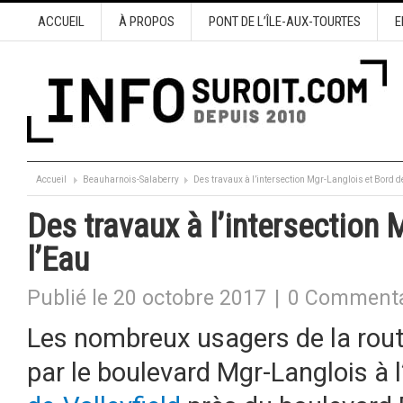
ACCUEIL
À PROPOS
PONT DE L’ÎLE-AUX-TOURTES
E
Accueil
Beauharnois-Salaberry
Des travaux à l’intersection Mgr-Langlois et Bord d
Des travaux à l’intersection 
l’Eau
Publié le 20 octobre 2017
|
0 Commenta
Les nombreux usagers de la rout
par le boulevard Mgr-Langlois à l