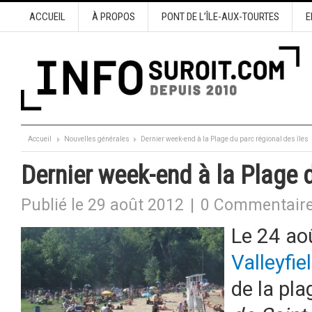
ACCUEIL
À PROPOS
PONT DE L’ÎLE-AUX-TOURTES
E
Accueil
Nouvelles générales
Dernier week-end à la Plage du parc régional des îles
Dernier week-end à la Plage d
Publié le 29 août 2012
|
0 Commentair
Le 24 ao
Valleyfie
de la pl