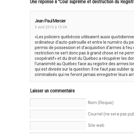
Une réponse à "Cour suprême et destruction du Registr
Jean-Paul Mercier
3 avril 2015 à 15:09
«Les policiers québécois utilisaient aussi quotidienne
ordinateur d’auto-patrouille et entre le numéro du perm
permis de possession et d’acquisition d’armes à feu e
restriction ne sert donc pas à grand chose et ne per
coopératif» et du droit du Québec a récupérer les don
l’unanimité au Québec face au registre des armes lon
qui est divisée sur la question. Il ne faut pas oublier
criminalisés qui ne feront jamais enregistrer leurs
Laisser un commentaire
Nom (Requis)
Courriel (ne sera pas pub
Site web