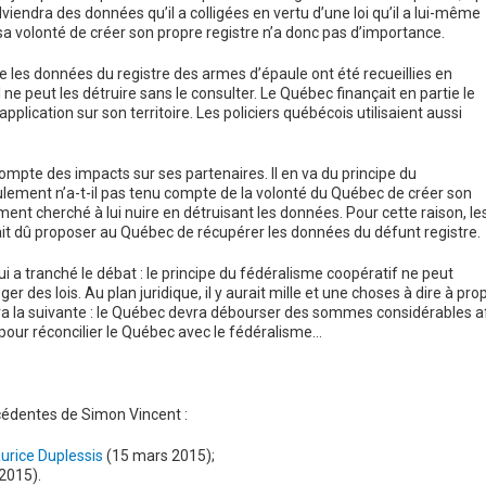
dviendra des données qu’il a colligées en vertu d’une loi qu’il a lui-même
a volonté de créer son propre registre n’a donc pas d’importance.
e les données du registre des armes d’épaule ont été recueillies en
ne peut les détruire sans le consulter. Le Québec finançait en partie le
plication sur son territoire. Les policiers québécois utilisaient aussi
r compte des impacts sur ses partenaires. Il en va du principe du
ulement n’a-t-il pas tenu compte de la volonté du Québec de créer son
ment cherché à lui nuire en détruisant les données. Pour cette raison, le
it dû proposer au Québec de récupérer les données du défunt registre.
qui a tranché le débat : le principe du fédéralisme coopératif ne peut
r des lois. Au plan juridique, il y aurait mille et une choses à dire à pro
era la suivante : le Québec devra débourser des sommes considérables a
pour réconcilier le Québec avec le fédéralisme…
écédentes de Simon Vincent :
urice Duplessis
(15 mars 2015);
2015).