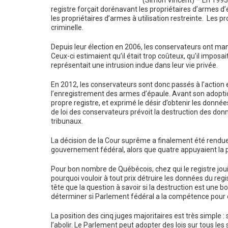
(Simon Vincent) – En 1995,
registre forçait dorénavant les propriétaires d’armes d
les propriétaires d’armes à utilisation restreinte. Les p
criminelle.
Depuis leur élection en 2006, les conservateurs ont man
Ceux-ci estimaient qu’il était trop coûteux, qu’il imposa
représentait une intrusion indue dans leur vie privée.
En 2012, les conservateurs sont donc passés à l’action et
l’enregistrement des armes d’épaule. Avant son adopti
propre registre, et exprimé le désir d’obtenir les données 
de loi des conservateurs prévoit la destruction des don
tribunaux.
La décision de la Cour suprême a finalement été rendue 
gouvernement fédéral, alors que quatre appuyaient la po
Pour bon nombre de Québécois, chez qui le registre jouis
pourquoi vouloir à tout prix détruire les données du reg
tête que la question à savoir si la destruction est une 
déterminer si Parlement fédéral a la compétence pour dé
La position des cinq juges majoritaires est très simple : 
l’abolir. Le Parlement peut adopter des lois sur tous les