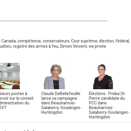
______________________________________________
:
Canada
,
compétence
,
conservateurs
,
Cour suprême
,
élection
,
fédéral
,
uébec
,
registre des armes à feu
,
Simon Vincent
,
vie privée
sieurs postes à
Claude DeBellefeuille
Élections : Priska St-
rvoir sur le conseil
lance sa campagne
Pierre candidate du
dministration du
dans Beauharnois-
PCC dans
SVT
Salaberry-Soulanges-
Beauharnois-
Huntingdon
Salaberry-Soulanges-
Huntingdon