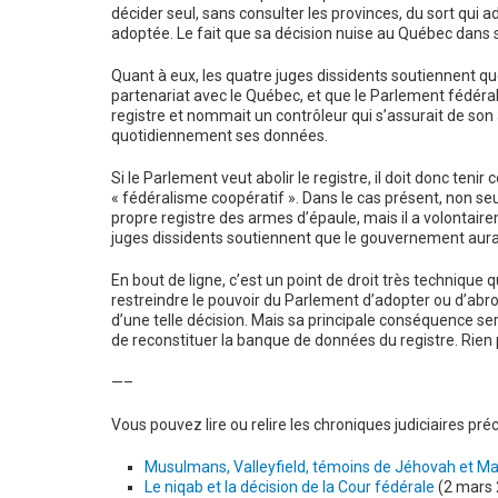
décider seul, sans consulter les provinces, du sort qui a
adoptée. Le fait que sa décision nuise au Québec dans s
Quant à eux, les quatre juges dissidents soutiennent qu
partenariat avec le Québec, et que le Parlement fédéral 
registre et nommait un contrôleur qui s’assurait de son ap
quotidiennement ses données.
Si le Parlement veut abolir le registre, il doit donc teni
« fédéralisme coopératif ». Dans le cas présent, non se
propre registre des armes d’épaule, mais il a volontaire
juges dissidents soutiennent que le gouvernement aura
En bout de ligne, c’est un point de droit très technique 
restreindre le pouvoir du Parlement d’adopter ou d’abroge
d’une telle décision. Mais sa principale conséquence s
de reconstituer la banque de données du registre. Rien 
—–
Vous pouvez lire ou relire les chroniques judiciaires pr
Musulmans, Valleyfield, témoins de Jéhovah et Ma
Le niqab et la décision de la Cour fédérale
(2 mars 