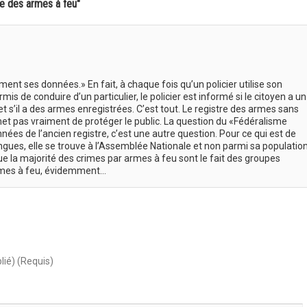
e des armes à feu"
ment ses données.» En fait, à chaque fois qu’un policier utilise son
is de conduire d’un particulier, le policier est informé si le citoyen a un
t s’il a des armes enregistrées. C’est tout. Le registre des armes sans
met pas vraiment de protéger le public. La question du «Fédéralisme
nées de l’ancien registre, c’est une autre question. Pour ce qui est de
gues, elle se trouve à l’Assemblée Nationale et non parmi sa populatio
 que la majorité des crimes par armes à feu sont le fait des groupes
 armes à feu, évidemment…
lié) (Requis)