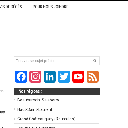
VIS DE DÉCÈS
POUR NOUS JOINDRE
Facebook
Instagram
LinkedIn
Twitter
YouTube
Feed
 en
Nos régions :
Beauharnois-Salaberry
Haut-Saint-Laurent
des
Grand Châteauguay (Roussillon)