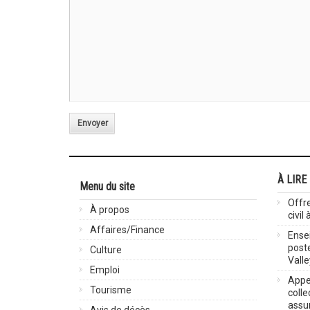
Envoyer
À LIRE
Menu du site
Offre
À propos
civil
Affaires/Finance
Ensei
post
Culture
Valle
Emploi
Appel
Tourisme
colle
assu