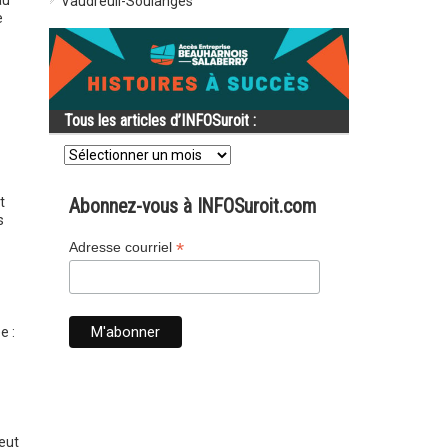
au
Vaudreuil-Soulanges
e
Tous les articles d’INFOSuroit :
Tous
les
articles
d’INFOSuroit
t
Abonnez-vous à INFOSuroit.com
:
s
*
Adresse courriel
e :
peut