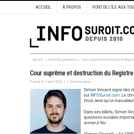
ACCUEIL
À PROPOS
PONT DE L’ÎLE-AUX-TO
Accueil
Nouvelles générales
Cour suprême et destruction du Regist
Cour suprême et destruction du Registre
Publié le 2 avril 2015
|
1 Commentaire
Simon Vincent signe des chr
sur
INFOSuroit.com
. Le ch
Droit
, ainsi qu’un baccalau
Dans ses billets, Simon Vi
questions sociales importa
armes à feu :