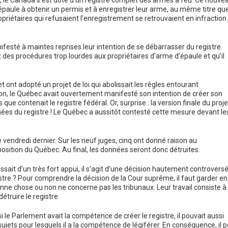
 le Canada s’est doté d’un registre complet des armes à feu. Ce nouve
’épaule à obtenir un permis et à enregistrer leur arme, au même titre qu
ropriétaires qui refusaient l’enregistrement se retrouvaient en infraction
ifesté à maintes reprises leur intention de se débarrasser du registre.
it des procédures trop lourdes aux propriétaires d’arme d’épaule et qu’il
 ont adopté un projet de loi qui abolissait les règles entourant
on, le Québec avait ouvertement manifesté son intention de créer son
que contenait le registre fédéral. Or, surprise : la version finale du proje
nées du registre ! Le Québec a aussitôt contesté cette mesure devant le
vendredi dernier. Sur les neuf juges, cinq ont donné raison au
sition du Québec. Au final, les données seront donc détruites.
sait d’un très fort appui, il s’agit d’une décision hautement controversé
istre ? Pour comprendre la décision de la Cour suprême, il faut garder en
bonne chose ou non ne concerne pas les tribunaux. Leur travail consiste à
truire le registre.
si le Parlement avait la compétence de créer le registre, il pouvait aussi
 sujets pour lesquels il a la compétence de légiférer. En conséquence, il 