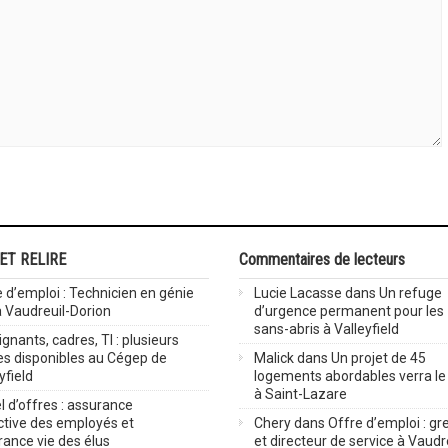
 ET RELIRE
Commentaires de lecteurs
 d’emploi : Technicien en génie
Lucie Lacasse
dans
Un refuge
 à Vaudreuil-Dorion
d’urgence permanent pour les
sans-abris à Valleyfield
gnants, cadres, TI : plusieurs
es disponibles au Cégep de
Malick
dans
Un projet de 45
yfield
logements abordables verra le 
à Saint-Lazare
 d’offres : assurance
ctive des employés et
Chery
dans
Offre d’emploi : gre
rance vie des élus
et directeur de service à Vaudr