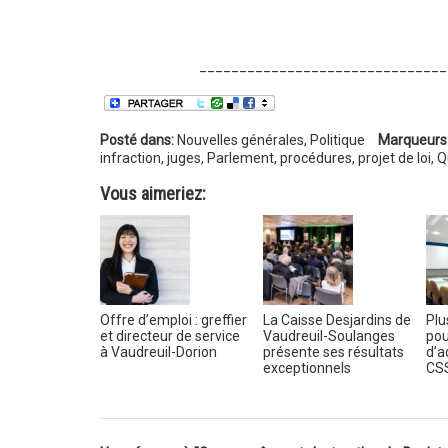
_______________________________
Posté dans:
Nouvelles générales
,
Politique
Marqueurs
infraction
,
juges
,
Parlement
,
procédures
,
projet de loi
,
Q
Vous aimeriez:
Offre d’emploi : greffier
La Caisse Desjardins de
Plu
et directeur de service
Vaudreuil-Soulanges
pou
à Vaudreuil-Dorion
présente ses résultats
d’a
exceptionnels
CS