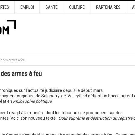
URTES
EMPLOI
SANTÉ
CULTURE
PARTENAIRES
A
re des armes à feu
 des armes à feu
oniques sur l’actualité judiciaire depuis le début mars
roniqueur originaire de Salaberry-de-Valleyfield détient un baccalauréat
réat en
Philosophie politique
.
ncent réagit à la manière dont les tribunaux se prononcent sur des
ntes. Voici son nouveau texte :
Cour suprême et destruction du registre 