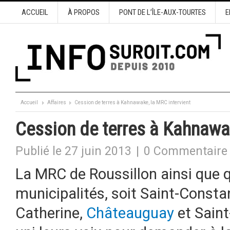
ACCUEIL
À PROPOS
PONT DE L’ÎLE-AUX-TOURTES
E
Accueil
Affaires
Cession de terres à Kahnawake, la MRC intervient
Cession de terres à Kahnawak
Publié le 27 juin 2013
|
0 Commentaire
La MRC de Roussillon ainsi que 
municipalités, soit Saint-Constan
Catherine,
Châteauguay
et Saint