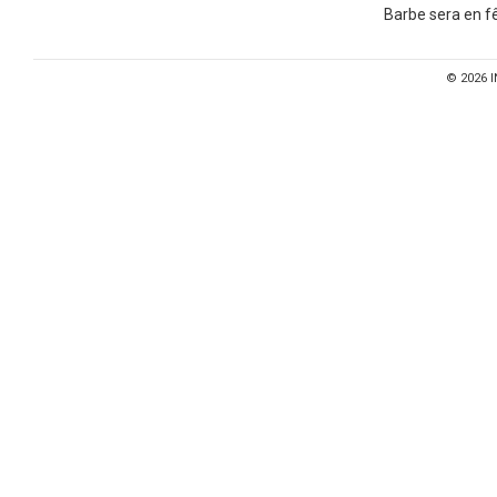
Barbe sera en fê
© 2026
I