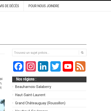
VIS DE DÉCÈS
POUR NOUS JOINDRE
Facebook
Instagram
LinkedIn
Twitter
YouTube
Feed
oi
Nos régions :
n.
Beauharnois-Salaberry
t
Haut-Saint-Laurent
Grand Châteauguay (Roussillon)