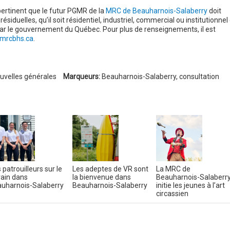
 pertinent que le futur PGMR de la
MRC de Beauharnois-Salaberry
doit
iduelles, qu’il soit résidentiel, industriel, commercial ou institutionnel 
és par le gouvernement du Québec. Pour plus de renseignements, il est
mrcbhs.ca
.
uvelles générales
Marqueurs:
Beauharnois-Salaberry
,
consultation
 patrouilleurs sur le
Les adeptes de VR sont
La MRC de
rain dans
la bienvenue dans
Beauharnois-Salaberr
uharnois-Salaberry
Beauharnois-Salaberry
initie les jeunes à l’art
circassien