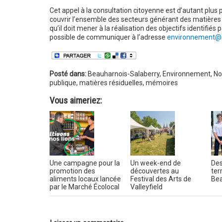
Cet appel à la consultation citoyenne est d’autant plus
couvrir l’ensemble des secteurs générant des matières rés
qu’il doit mener à la réalisation des objectifs identifi
possible de communiquer à l’adresse
environnement@
Posté dans:
Beauharnois-Salaberry
,
Environnement
,
No
publique
,
matières résiduelles
,
mémoires
Vous aimeriez:
Une campagne pour la
Un week-end de
Des
promotion des
découvertes au
ter
aliments locaux lancée
Festival des Arts de
Bea
par le Marché Écolocal
Valleyfield