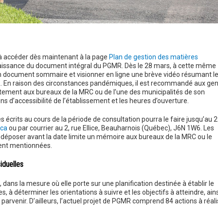
 à accéder dès maintenant à la page
Plan de gestion des matières
aissance du document intégral du PGMR. Dès le 28 mars, à cette même
n document sommaire et visionner en ligne une brève vidéo résumant l
MR. En raison des circonstances pandémiques, il est recommandé aux ge
ctement aux bureaux de la MRC ou de l’une des municipalités de son
ions d’accessibilité de l’établissement et les heures d’ouverture.
crits au cours de la période de consultation pourra le faire jusqu’au 
ca
ou par courrier au 2, rue Ellice, Beauharnois (Québec), J6N 1W6. Les
 déposer avant la date limite un mémoire aux bureaux de la MRC ou le
ent mentionnées.
iduelles
dans la mesure où elle porte sur une planification destinée à établir le
s, à déterminer les orientations à suivre et les objectifs à atteindre, ains
arvenir. D’ailleurs, l’actuel projet de PGMR comprend 84 actions à réali