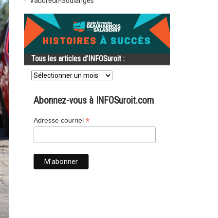
Vaudreuil-Soulanges
Tous les articles d’INFOSuroit :
Tous
les
articles
d’INFOSuroit
Abonnez-vous à INFOSuroit.com
:
*
Adresse courriel