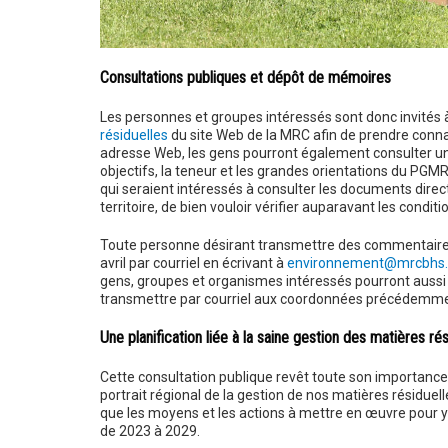
Consultations publiques et dépôt de mémoires
Les personnes et groupes intéressés sont donc invités
résiduelles
du site Web de la MRC afin de prendre conn
adresse Web, les gens pourront également consulter u
objectifs, la teneur et les grandes orientations du PG
qui seraient intéressés à consulter les documents dire
territoire, de bien vouloir vérifier auparavant les condit
Toute personne désirant transmettre des commentaires é
avril par courriel en écrivant à
environnement@mrcbhs.
gens, groupes et organismes intéressés pourront aussi
transmettre par courriel aux coordonnées précédemm
Une planification liée à la saine gestion des matières rés
Cette consultation publique revêt toute son importance, 
portrait régional de la gestion de nos matières résiduelle
que les moyens et les actions à mettre en œuvre pour y p
de 2023 à 2029.