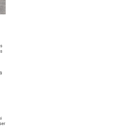
es
ns
29
i
ser