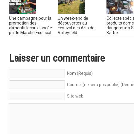
Une campagne pour la
Un week-end de
Collecte spéci
promotion des
découvertes au
produits dome
aliments locaux lancée
Festival des Arts de
dangereux à S
par le Marché Écolocal
Valleyfield
Barbe
Laisser un commentaire
Nom (Requis)
Courriel (ne sera pas publié) (Requi
Site web