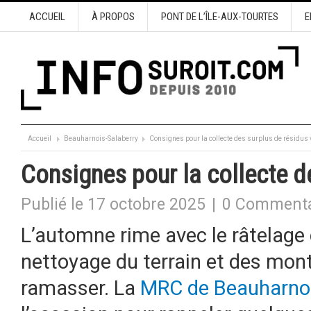
ACCUEIL
À PROPOS
PONT DE L’ÎLE-AUX-TOURTES
E
Accueil
Beauharnois-Salaberry
Consignes pour la collecte des surplus de résidus 
Consignes pour la collecte d
Publié le 17 octobre 2025
|
0 Commenta
L’automne rime avec le râtelage 
nettoyage du terrain et des mon
ramasser. La
MRC de Beauharnoi