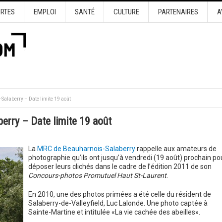
URTES
EMPLOI
SANTÉ
CULTURE
PARTENAIRES
A
alaberry – Date limite 19 août
rry – Date limite 19 août
La
MRC de Beauharnois-Salaberry
rappelle aux amateurs de
photographie qu’ils ont jusqu’à vendredi (19 août) prochain po
déposer leurs clichés dans le cadre de l’édition 2011 de son
Concours-photos Promutuel Haut St-Laurent
.
En 2010, une des photos primées a été celle du résident de
Salaberry-de-Valleyfield, Luc Lalonde. Une photo captée à
Sainte-Martine et intitulée «La vie cachée des abeilles».