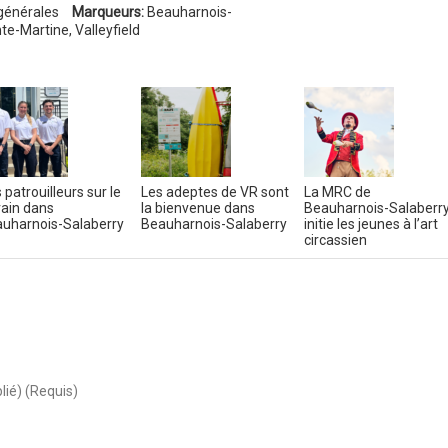
générales
Marqueurs:
Beauharnois-
nte-Martine
,
Valleyfield
 patrouilleurs sur le
Les adeptes de VR sont
La MRC de
rain dans
la bienvenue dans
Beauharnois-Salaberr
uharnois-Salaberry
Beauharnois-Salaberry
initie les jeunes à l’art
circassien
lié) (Requis)