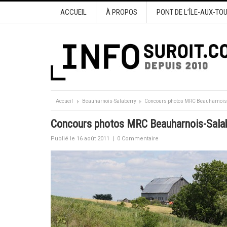
ACCUEIL
À PROPOS
PONT DE L’ÎLE-AUX-TO
Accueil
Beauharnois-Salaberry
Concours photos MRC Beauharnois-S
Concours photos MRC Beauharnois-Salabe
Publié le 16 août 2011
|
0 Commentaire