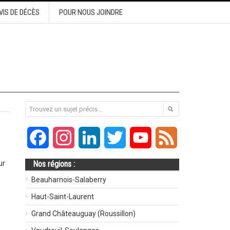
VIS DE DÉCÈS
POUR NOUS JOINDRE
Facebook
Instagram
LinkedIn
Twitter
YouTube
Feed
ur
Nos régions :
Beauharnois-Salaberry
Haut-Saint-Laurent
Grand Châteauguay (Roussillon)