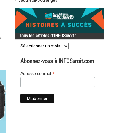
Vaudreuil-Soulanges
Tous les articles d’INFOSuroit :
s
Tous
les
articles
d’INFOSuroit
Abonnez-vous à INFOSuroit.com
:
*
Adresse courriel