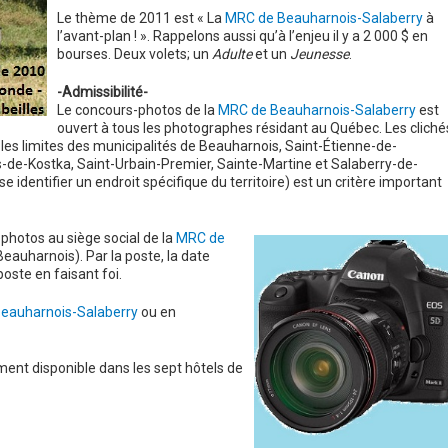
Le thème de 2011 est « La
MRC de Beauharnois-Salaberry
à
l’avant-plan ! ». Rappelons aussi qu’à l’enjeu il y a 2 000 $ en
bourses. Deux volets; un
Adulte
et un
Jeunesse
.
-Admissibilité-
Le concours-photos de la
MRC de Beauharnois-Salaberry
est
ouvert à tous les photographes résidant au Québec. Les cliché
s les limites des municipalités de Beauharnois, Saint-Étienne-de-
-de-Kostka, Saint-Urbain-Premier, Sainte-Martine et Salaberry-de-
isse identifier un endroit spécifique du territoire) est un critère important
 photos au siège social de la
MRC de
Beauharnois). Par la poste, la date
poste en faisant foi.
eauharnois-Salaberry
ou en
ent disponible dans les sept hôtels de