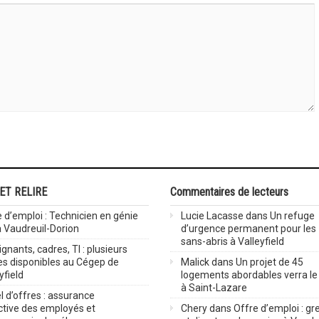
 ET RELIRE
Commentaires de lecteurs
 d’emploi : Technicien en génie
Lucie Lacasse
dans
Un refuge
 à Vaudreuil-Dorion
d’urgence permanent pour les
sans-abris à Valleyfield
gnants, cadres, TI : plusieurs
es disponibles au Cégep de
Malick
dans
Un projet de 45
yfield
logements abordables verra le 
à Saint-Lazare
 d’offres : assurance
ctive des employés et
Chery
dans
Offre d’emploi : gre