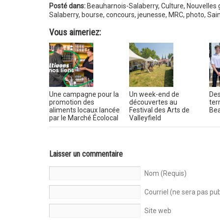
Posté dans:
Beauharnois-Salaberry
,
Culture
,
Nouvelles 
Salaberry
,
bourse
,
concours
,
jeunesse
,
MRC
,
photo
,
Sai
Vous aimeriez:
Une campagne pour la
Un week-end de
Des
promotion des
découvertes au
ter
aliments locaux lancée
Festival des Arts de
Bea
par le Marché Écolocal
Valleyfield
Laisser un commentaire
Nom (Requis)
Courriel (ne sera pas pub
Site web