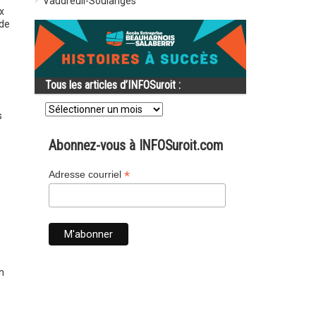
Vaudreuil-Soulanges
x
 de
Tous les articles d’INFOSuroit :
Tous
les
s
articles
d’INFOSuroit
Abonnez-vous à INFOSuroit.com
:
*
Adresse courriel
n