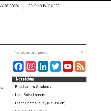
VIS DE DÉCÈS
POUR NOUS JOINDRE
Facebook
Instagram
LinkedIn
Twitter
YouTube
Feed
Nos régions :
Beauharnois-Salaberry
 la
Haut-Saint-Laurent
Grand Châteauguay (Roussillon)