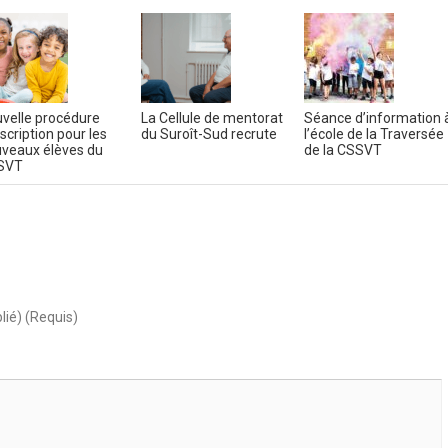
velle procédure
La Cellule de mentorat
Séance d’information 
nscription pour les
du Suroît-Sud recrute
l’école de la Traversée
veaux élèves du
de la CSSVT
SVT
lié) (Requis)