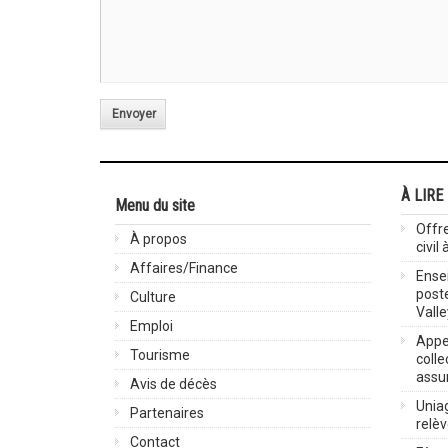
Envoyer
À LIRE
Menu du site
Offre
À propos
civil
Affaires/Finance
Ensei
post
Culture
Valle
Emploi
Appel
Tourisme
colle
assu
Avis de décès
Uniag
Partenaires
relè
Contact