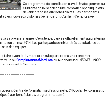
Ce programme de conciliation travail-études permet au
étudiants de bénéficier d’une formation spécifique afin
devenir préposés aux bénéficiaires. Les participants
t et les nouveaux diplômés bénéficieront d’un lien d’emploi avec
n est à sa première année d’existence. Lancée officiellement au printemp
ormation en mai 2014. Les participants semblent très satisfaits de ce
u sein des équipes.
le faire avant le 1
mars et ensuite participer à une rencontre
er
dez-vous au
CompletementMordu.ca
ou téléphonez au
450 371-2009
,
 faites avant le 1er
mars.
___________________
rqueurs:
Centre de formation professionnelle
,
CFP
,
cohorte
,
commissio
réposé aux bénéficiaires
,
programme
,
santé