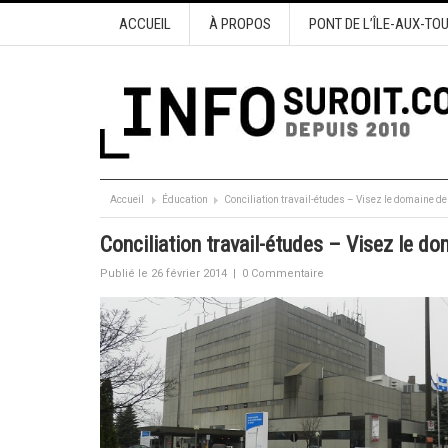
ACCUEIL
À PROPOS
PONT DE L’ÎLE-AUX-TO
Accueil
Éducation
Conciliation travail-études – Visez le domaine de
Conciliation travail-études – Visez le do
Publié le 26 février 2014
|
0 Commentaire