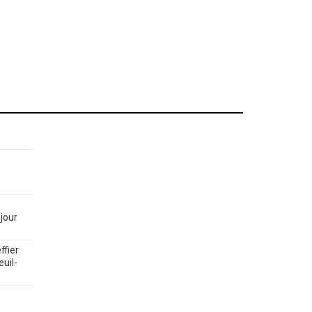
jour
ffier
euil-