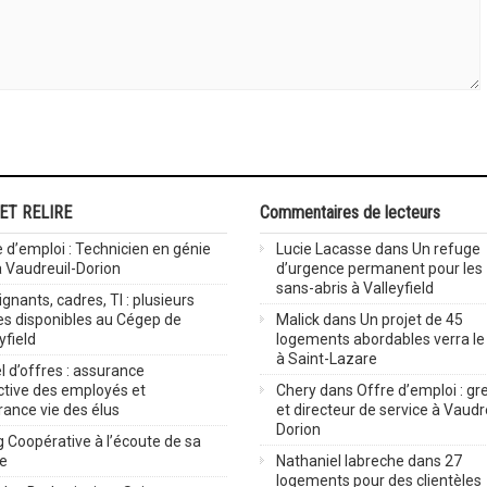
 ET RELIRE
Commentaires de lecteurs
 d’emploi : Technicien en génie
Lucie Lacasse
dans
Un refuge
 à Vaudreuil-Dorion
d’urgence permanent pour les
sans-abris à Valleyfield
gnants, cadres, TI : plusieurs
es disponibles au Cégep de
Malick
dans
Un projet de 45
yfield
logements abordables verra le 
à Saint-Lazare
 d’offres : assurance
ctive des employés et
Chery
dans
Offre d’emploi : gre
rance vie des élus
et directeur de service à Vaudr
Dorion
 Coopérative à l’écoute de sa
ve
Nathaniel labreche
dans
27
logements pour des clientèles