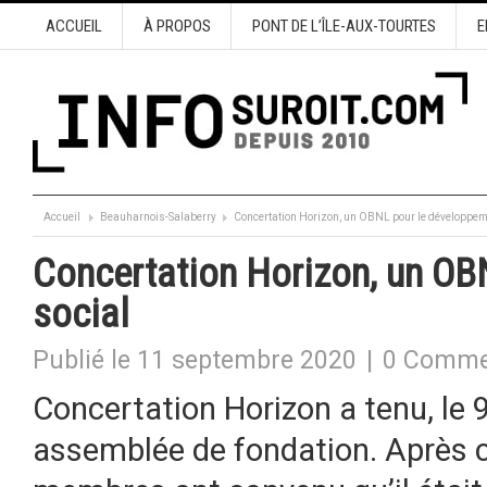
ACCUEIL
À PROPOS
PONT DE L’ÎLE-AUX-TOURTES
E
Accueil
Beauharnois-Salaberry
Concertation Horizon, un OBNL pour le développem
Concertation Horizon, un OB
social
Publié le 11 septembre 2020
|
0 Comme
Concertation Horizon a tenu, le 
assemblée de fondation. Après ci