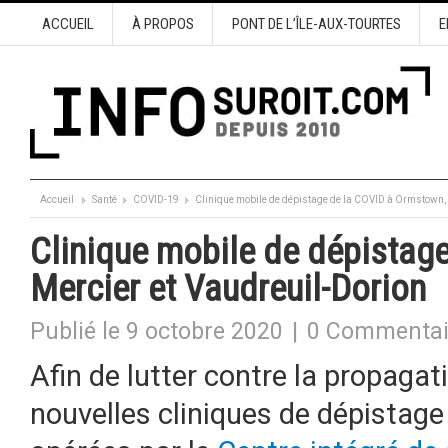
ACCUEIL
À PROPOS
PONT DE L’ÎLE-AUX-TOURTES
E
Accueil
Santé
COVID-19
Clinique mobile de dépistage de la COVID à Ormstown, 
Clinique mobile de dépistag
Mercier et Vaudreuil-Dorion
Publié le 9 octobre 2020
|
0 Commentai
Afin de lutter contre la propagat
nouvelles cliniques de dépistag