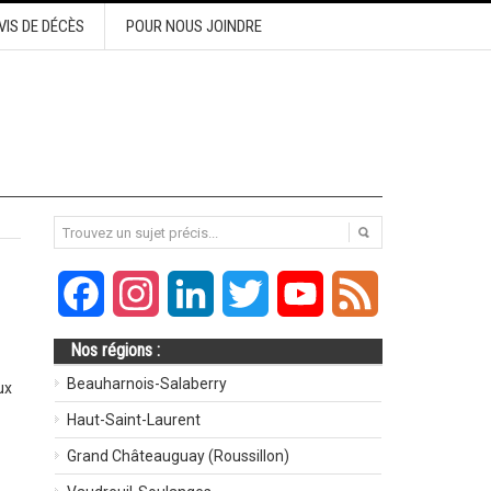
VIS DE DÉCÈS
POUR NOUS JOINDRE
Facebook
Instagram
LinkedIn
Twitter
YouTube
Feed
Nos régions :
Beauharnois-Salaberry
ux
Haut-Saint-Laurent
Grand Châteauguay (Roussillon)