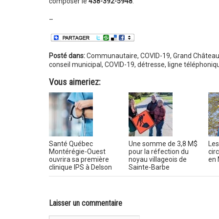
composer le
438-392-5948
.
–
Posté dans:
Communautaire
,
COVID-19
,
Grand Châteaug
conseil municipal
,
COVID-19
,
détresse
,
ligne téléphoniq
Vous aimeriez:
Santé Québec
Une somme de 3,8 M$
Les
Montérégie-Ouest
pour la réfection du
circ
ouvrira sa première
noyau villageois de
en 
clinique IPS à Delson
Sainte-Barbe
Laisser un commentaire