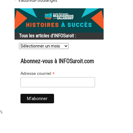
Vaudreuil-Soulanges
Tous les articles d’INFOSuroit :
Tous
les
articles
d’INFOSuroit
Abonnez-vous à INFOSuroit.com
:
*
Adresse courriel
n,