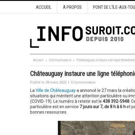
ACCUEIL
À PROPOS
PONT DE L’ÎLE-AUX-TO
Accueil
Communautaire
Châteauguay instaure une ligne téléphoniq
Châteauguay instaure une ligne téléphoni
Publié le 28 mars 2020
|
0 Commentaire
La
Ville de Châteauguay
a annoncé le 27 mars la créatio
situations qui méritent une attention particulière ou 
(COVID-19). Le numéro à retenir est le
438 392-5948
. C
particulière est en service
7 jours sur 7, de 8 h à 6 h
et pe
bonnes ressources.