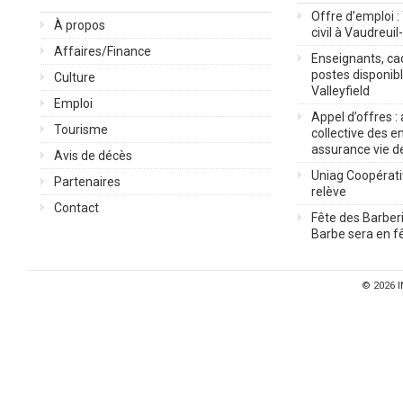
Offre d’emploi :
À propos
civil à Vaudreuil
Affaires/Finance
Enseignants, cad
postes disponib
Culture
Valleyfield
Emploi
Appel d’offres :
Tourisme
collective des 
assurance vie d
Avis de décès
Uniag Coopérati
Partenaires
relève
Contact
Fête des Barberi
Barbe sera en fê
© 2026
I