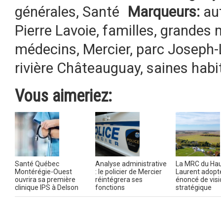
générales
,
Santé
Marqueurs:
au
Pierre Lavoie
,
familles
,
grandes m
médecins
,
Mercier
,
parc Joseph-
rivière Châteauguay
,
saines habi
Vous aimeriez:
Santé Québec
Analyse administrative
La MRC du Hau
Montérégie-Ouest
: le policier de Mercier
Laurent adopt
ouvrira sa première
réintégrera ses
énoncé de visi
clinique IPS à Delson
fonctions
stratégique