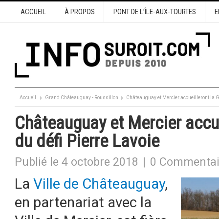
ACCUEIL
À PROPOS
PONT DE L’ÎLE-AUX-TOURTES
E
Accueil
Grand Châteauguay - Roussillon
Châteauguay et Mercier accueilleront la 
Châteauguay et Mercier accu
du défi Pierre Lavoie
Publié le 4 octobre 2018
|
0 Commentai
La
Ville de Châteauguay
,
en partenariat avec la