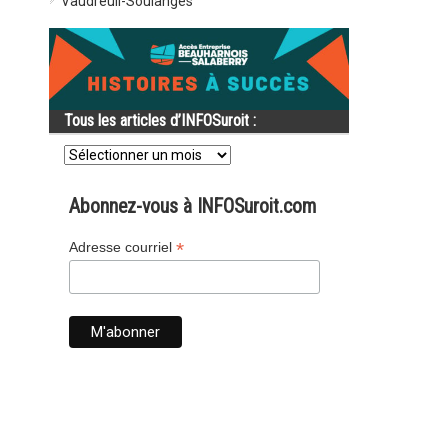
Vaudreuil-Soulanges
Tous les articles d’INFOSuroit :
Tous
les
articles
d’INFOSuroit
Abonnez-vous à INFOSuroit.com
:
*
Adresse courriel