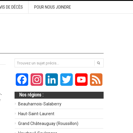
VIS DE DÉCÈS
POUR NOUS JOINDRE
Facebook
Instagram
LinkedIn
Twitter
YouTube
Feed
y-
Nos régions :
e
Beauharnois-Salaberry
Haut-Saint-Laurent
Grand Châteauguay (Roussillon)