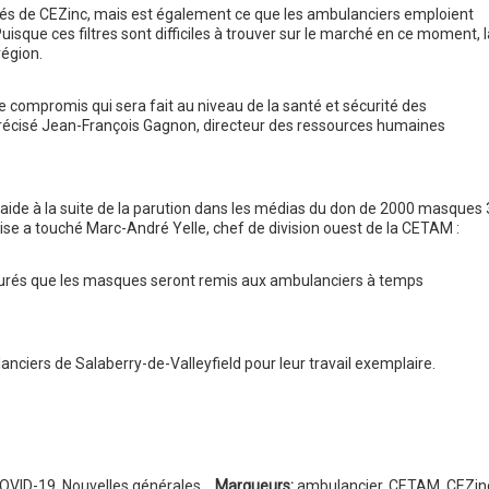
oyés de CEZinc, mais est également ce que les ambulanciers emploient
uisque ces filtres sont difficiles à trouver sur le marché en ce moment, l
région.
e compromis qui sera fait au niveau de la santé et sécurité des
précisé Jean-François Gagnon, directeur des ressources humaines
 l’aide à la suite de la parution dans les médias du don de 2000 masques
prise a touché Marc-André Yelle, chef de division ouest de la CETAM :
surés que les masques seront remis aux ambulanciers à temps
nciers de Salaberry-de-Valleyfield pour leur travail exemplaire.
OVID-19
,
Nouvelles générales
Marqueurs:
ambulancier
,
CETAM
,
CEZin