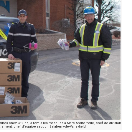
nes chez CEZinc, a remis les masques à Marc André Yelle, chef de division
ement, chef d’équipe section Salaberry-de-Valleyfield.