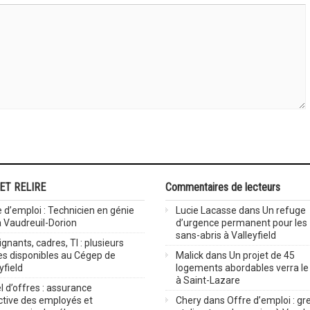
 ET RELIRE
Commentaires de lecteurs
 d’emploi : Technicien en génie
Lucie Lacasse
dans
Un refuge
 à Vaudreuil-Dorion
d’urgence permanent pour les
sans-abris à Valleyfield
gnants, cadres, TI : plusieurs
es disponibles au Cégep de
Malick
dans
Un projet de 45
yfield
logements abordables verra le 
à Saint-Lazare
 d’offres : assurance
ctive des employés et
Chery
dans
Offre d’emploi : gre