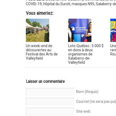
COVID-19
,
Hôpital du Suroît
,
masques N95
,
Salaberry-de
Vous aimeriez:
Un week-end de
Loto-Québec : 5 000 $
Une
découvertes au
en dons à deux
rem
Festival des Arts de
organismes de
Rou
Valleyfield
Salaberry-de-
Valleyfield
Laisser un commentaire
Nom (Requis)
Courriel (ne sera pas pub
Site web