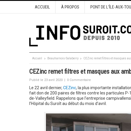
ACCUEIL
À PROPOS
PONT DE L’ÎLE-AUX-TO
Accueil
Beauharnois-Salaberry
CEZinc remet filtres et masques au
CEZinc remet filtres et masques aux ambu
Publié le 23 avril 2020
|
0 Commentaire
Le 22 avril dernier,
CEZinc
, la plus importante installat
fait don de 200 paires de filtres contre les particules
de-Valleyfield. Rappelons que l’entreprise campivall
l’Hôpital du Suroît au début du mois d’avril.