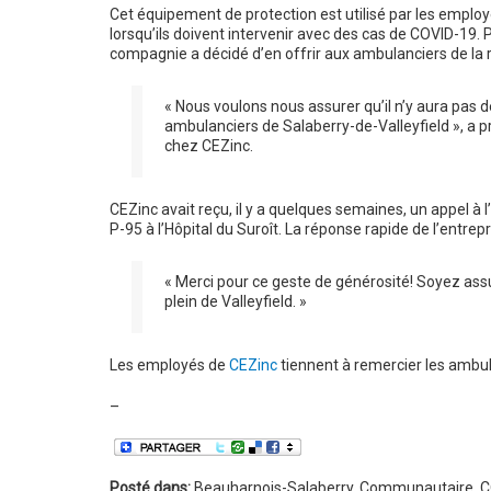
Cet équipement de protection est utilisé par les empl
lorsqu’ils doivent intervenir avec des cas de COVID-19. P
compagnie a décidé d’en offrir aux ambulanciers de la 
« Nous voulons nous assurer qu’il n’y aura pas d
ambulanciers de Salaberry-de-Valleyfield », a 
chez CEZinc.
CEZinc avait reçu, il y a quelques semaines, un appel à
P-95 à l’Hôpital du Suroît. La réponse rapide de l’entre
« Merci pour ce geste de générosité! Soyez as
plein de Valleyfield. »
Les employés de
CEZinc
tiennent à remercier les ambula
–
Posté dans:
Beauharnois-Salaberry
,
Communautaire
,
C