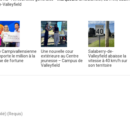
-Valleyfield
 Campivallensienne
Une nouvelle cour
Salaberry-de-
porte le million à la
extérieure au Centre
Valleyfield abaisse la
e de fortune
jeunesse – Campus de
vitesse à 40 km/h sur
Valleyfield
son territoire
lié) (Requis)