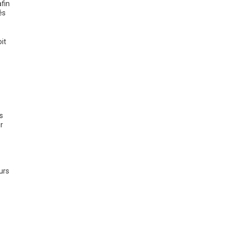
fin
és
it
s
r
urs