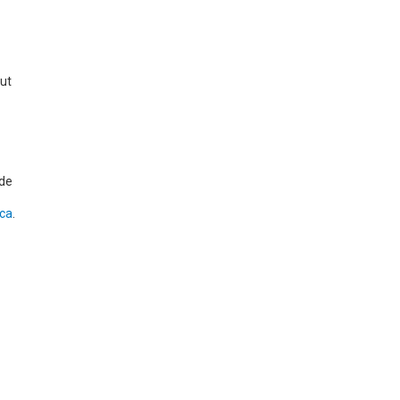
but
 de
.ca
.