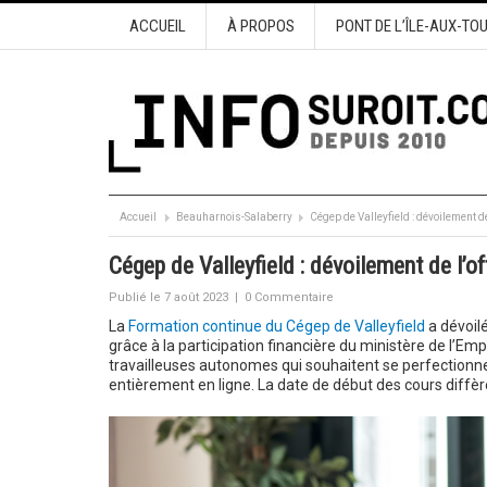
ACCUEIL
À PROPOS
PONT DE L’ÎLE-AUX-TO
Accueil
Beauharnois-Salaberry
Cégep de Valleyfield : dévoilement de 
Cégep de Valleyfield : dévoilement de l’of
Publié le 7 août 2023
|
0 Commentaire
La
Formation continue du Cégep de Valleyfield
a dévoil
grâce à la participation financière du ministère de l’Emplo
travailleuses autonomes qui souhaitent se perfectionne
entièrement en ligne. La date de début des cours diffè