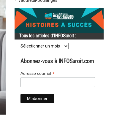
Vaudreuil-Soulanges
Tous les articles d’INFOSuroit :
Tous
les
articles
d’INFOSuroit
Abonnez-vous à INFOSuroit.com
:
*
Adresse courriel