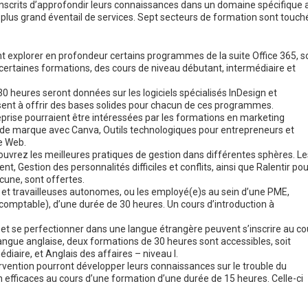
inscrits d’approfondir leurs connaissances dans un domaine spécifique a
un plus grand éventail de services. Sept secteurs de formation sont touch
nt explorer en profondeur certains programmes de la suite Office 365, so
ertaines formations, des cours de niveau débutant, intermédiaire et
0 heures seront données sur les logiciels spécialisés InDesign et
isent à offrir des bases solides pour chacun de ces programmes.
prise pourraient être intéressées par les formations en marketing
 de marque avec Canva, Outils technologiques pour entrepreneurs et
e Web.
couvrez les meilleures pratiques de gestion dans différentes sphères. Le
 Gestion des personnalités difficiles et conflits, ainsi que Ralentir pou
cune, sont offertes.
rs et travailleuses autonomes, ou les employé(e)s au sein d’une PME,
 comptable), d’une durée de 30 heures. Un cours d’introduction à
 et se perfectionner dans une langue étrangère peuvent s’inscrire au co
 langue anglaise, deux formations de 30 heures sont accessibles, soit
diaire, et Anglais des affaires – niveau I.
rvention pourront développer leurs connaissances sur le trouble du
on efficaces au cours d’une formation d’une durée de 15 heures. Celle-ci