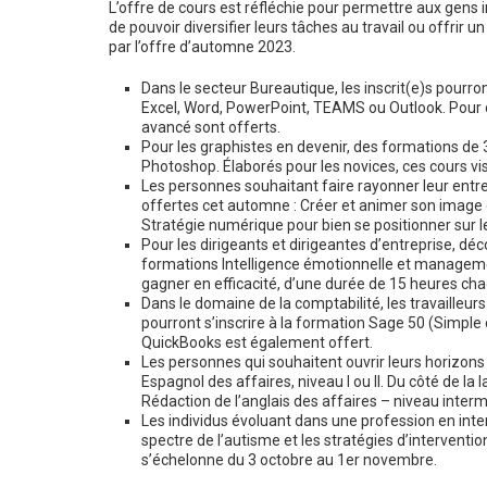
L’offre de cours est réfléchie pour permettre aux gens 
de pouvoir diversifier leurs tâches au travail ou offrir 
par l’offre d’automne 2023.
Dans le secteur Bureautique, les inscrit(e)s pourro
Excel, Word, PowerPoint, TEAMS ou Outlook. Pour c
avancé sont offerts.
Pour les graphistes en devenir, des formations de 3
Photoshop. Élaborés pour les novices, ces cours v
Les personnes souhaitant faire rayonner leur entre
offertes cet automne : Créer et animer son image
Stratégie numérique pour bien se positionner sur l
Pour les dirigeants et dirigeantes d’entreprise, dé
formations Intelligence émotionnelle et management,
gagner en efficacité, d’une durée de 15 heures cha
Dans le domaine de la comptabilité, les travailleu
pourront s’inscrire à la formation Sage 50 (Simple
QuickBooks est également offert.
Les personnes qui souhaitent ouvrir leurs horizons
Espagnol des affaires, niveau I ou II. Du côté de la
Rédaction de l’anglais des affaires – niveau intermé
Les individus évoluant dans une profession en inte
spectre de l’autisme et les stratégies d’interventi
s’échelonne du 3 octobre au 1er novembre.