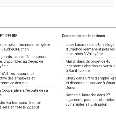
 ET RELIRE
Commentaires de lecteurs
 d’emploi : Technicien en génie
Lucie Lacasse
dans
Un refuge
 à Vaudreuil-Dorion
d’urgence permanent pour les
sans-abris à Valleyfield
gnants, cadres, TI : plusieurs
es disponibles au Cégep de
Malick
dans
Un projet de 45
yfield
logements abordables verra le 
à Saint-Lazare
 d’offres : assurance
ctive des employés et
Chery
dans
Offre d’emploi : gre
rance vie des élus
et directeur de service à Vaudr
Dorion
 Coopérative à l’écoute de sa
ve
Nathaniel labreche
dans
27
logements pour des clientèles
des Barberivains : Sainte-
vulnérables à Huntingdon
 sera en fête le 22 août