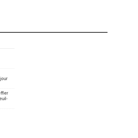
jour
ffier
euil-