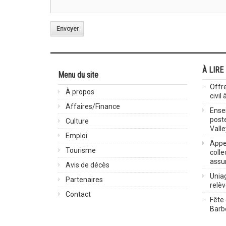
Envoyer
À LIRE
Menu du site
Offre
À propos
civil
Affaires/Finance
Ensei
post
Culture
Valle
Emploi
Appel
Tourisme
colle
assu
Avis de décès
Uniag
Partenaires
relè
Contact
Fête 
Barbe