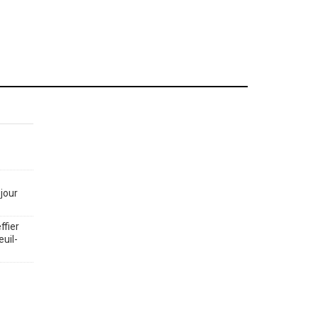
jour
ffier
euil-