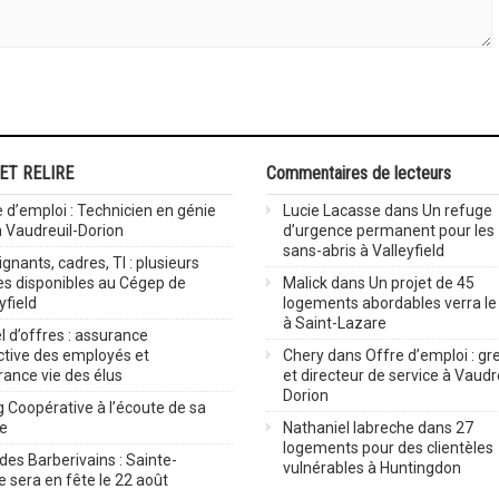
 ET RELIRE
Commentaires de lecteurs
 d’emploi : Technicien en génie
Lucie Lacasse
dans
Un refuge
 à Vaudreuil-Dorion
d’urgence permanent pour les
sans-abris à Valleyfield
gnants, cadres, TI : plusieurs
es disponibles au Cégep de
Malick
dans
Un projet de 45
yfield
logements abordables verra le 
à Saint-Lazare
 d’offres : assurance
ctive des employés et
Chery
dans
Offre d’emploi : gre
rance vie des élus
et directeur de service à Vaudr
Dorion
 Coopérative à l’écoute de sa
ve
Nathaniel labreche
dans
27
logements pour des clientèles
des Barberivains : Sainte-
vulnérables à Huntingdon
 sera en fête le 22 août