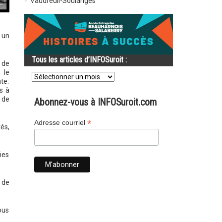
Vaudreuil-Soulanges
 un
Tous les articles d’INFOSuroit :
 de
Tous
 le
les
te:
articles
s à
d’INFOSuroit
 de
Abonnez-vous à INFOSuroit.com
:
*
Adresse courriel
és,
ies
 de
ous