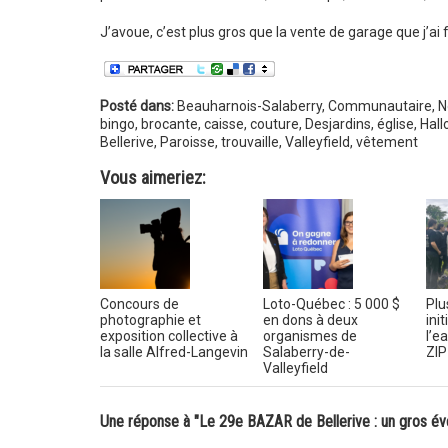
J’avoue, c’est plus gros que la vente de garage que j’ai f
Posté dans:
Beauharnois-Salaberry
,
Communautaire
,
N
bingo
,
brocante
,
caisse
,
couture
,
Desjardins
,
église
,
Hal
Bellerive
,
Paroisse
,
trouvaille
,
Valleyfield
,
vêtement
Vous aimeriez:
Concours de
Loto-Québec : 5 000 $
Plu
photographie et
en dons à deux
ini
exposition collective à
organismes de
l’e
la salle Alfred-Langevin
Salaberry-de-
ZIP
Valleyfield
Une réponse à "Le 29e BAZAR de Bellerive : un gros é