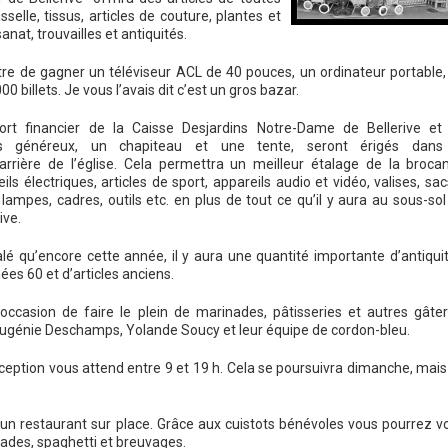
elle, tissus, articles de couture, plantes et
sanat, trouvailles et antiquités.
tre de gagner un téléviseur ACL de 40 pouces, un ordinateur portable,
 billets. Je vous l’avais dit c’est un gros bazar.
rt financier de la Caisse Desjardins Notre-Dame de Bellerive et
s généreux, un chapiteau et une tente, seront érigés dans
rrière de l’église. Cela permettra un meilleur étalage de la brocan
ls électriques, articles de sport, appareils audio et vidéo, valises, sac
 lampes, cadres, outils etc. en plus de tout ce qu’il y aura au sous-sol
ive.
lé qu’encore cette année, il y aura une quantité importante d’antiquit
ées 60 et d’articles anciens.
’occasion de faire le plein de marinades, pâtisseries et autres gâter
ugénie Deschamps, Yolande Soucy et leur équipe de cordon-bleu.
ption vous attend entre 9 et 19 h. Cela se poursuivra dimanche, mais
a un restaurant sur place. Grâce aux cuistots bénévoles vous pourrez v
lades, spaghetti et breuvages.