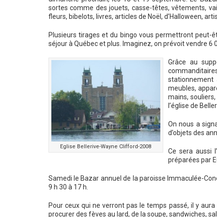
sortes comme des jouets, casse-têtes, vêtements, vaiss
fleurs, bibelots, livres, articles de Noël, d’Halloween, arti
Plusieurs tirages et du bingo vous permettront peut-ê
séjour à Québec et plus. Imaginez, on prévoit vendre 6 000
Grâce au suppo
commanditaire
stationnement a
meubles, apparei
mains, souliers,
l’église de Beller
On nous a signa
d’objets des ann
Eglise Bellerive-Wayne Clifford-2008
Ce sera aussi l
préparées par E
Samedi le Bazar annuel de la paroisse Immaculée-Conce
9 h 30 à 17 h.
Pour ceux qui ne verront pas le temps passé, il y aur
procurer des fèves au lard, de la soupe, sandwiches, sa