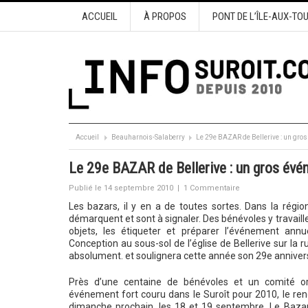
ACCUEIL
À PROPOS
PONT DE L’ÎLE-AUX-TO
Accueil
Beauharnois-Salaberry
Le 29e BAZAR de Bellerive : un gro
Le 29e BAZAR de Bellerive : un gros évé
Publié le 14 septembre 2010
|
1 Commentaire
Les bazars, il y en a de toutes sortes. Dans la régio
démarquent et sont à signaler. Des bénévoles y travail
objets, les étiqueter et préparer l’événement an
Conception au sous-sol de l’église de Bellerive sur la r
absolument. et soulignera cette année son 29e annivers
Près d’une centaine de bénévoles et un comité or
événement fort couru dans le Suroît pour 2010, le ren
dimanche prochain, les 18 et 19 septembre. Le Bazar 