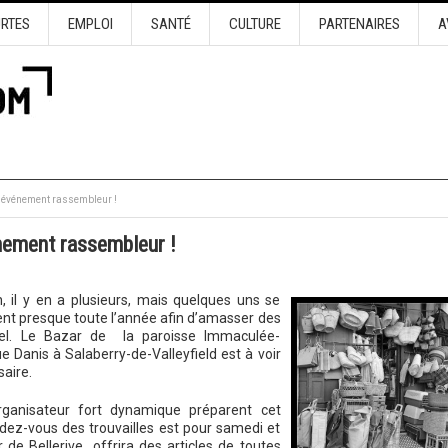
URTES
EMPLOI
SANTÉ
CULTURE
PARTENAIRES
A
s événement rassembleur !
nement rassembleur !
n, il y en a plusieurs, mais quelques uns se
lent presque toute l’année afin d’amasser des
nuel. Le Bazar de la paroisse Immaculée-
ue Danis à Salaberry-de-Valleyfield est à voir
aire.
ganisateur fort dynamique préparent cet
dez-vous des trouvailles est pour samedi et
de Bellerive offrira des articles de toutes