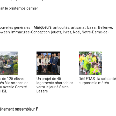
ait le printemps dernier.
ouvelles générales
Marqueurs:
antiquités
,
artisanat
,
bazar
,
Bellerive
,
loween
,
Immaculée-Conception
,
jouets
,
livres
,
Noël
,
Notre-Dame-de-
s de 125 élèves
Un projet de 45
Défi FRAS : la solidarité
tiés à la science de
logements abordables
surpasse la météo
au avec le Comité
verra le jour à Saint-
 HSL
Lazare
vénement rassembleur !"