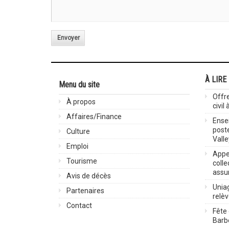
Envoyer
À LIRE
Menu du site
Offre
À propos
civil
Affaires/Finance
Ensei
post
Culture
Valle
Emploi
Appel
Tourisme
colle
assu
Avis de décès
Uniag
Partenaires
relè
Contact
Fête 
Barbe