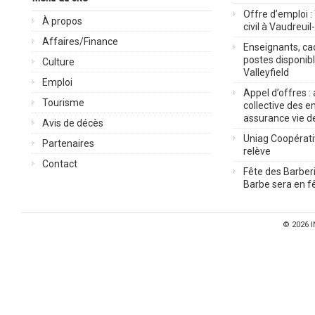
Offre d’emploi :
À propos
civil à Vaudreuil
Affaires/Finance
Enseignants, cad
postes disponib
Culture
Valleyfield
Emploi
Appel d’offres :
Tourisme
collective des 
assurance vie d
Avis de décès
Uniag Coopérati
Partenaires
relève
Contact
Fête des Barberi
Barbe sera en fê
© 2026
I