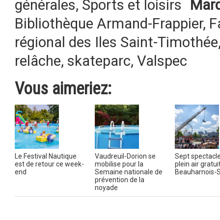
générales
,
Sports et loisirs
Marq
Bibliothèque Armand-Frappier
,
F
régional des Iles Saint-Timothée
relâche
,
skateparc
,
Valspec
Vous aimeriez:
Le Festival Nautique
Vaudreuil-Dorion se
Sept spectacl
est de retour ce week-
mobilise pour la
plein air gratu
end
Semaine nationale de
Beauharnois-S
prévention de la
noyade