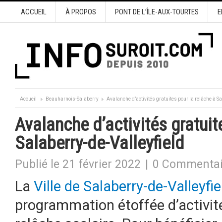
ACCUEIL
À PROPOS
PONT DE L’ÎLE-AUX-TOURTES
E
Accueil
Beauharnois-Salaberry
Avalanche d’activités gratuites pour la relâche à Sa
Avalanche d’activités gratuit
Salaberry-de-Valleyfield
Publié le 21 février 2022
|
0 Commentai
La
Ville de Salaberry-de-Valleyfie
programmation étoffée d’activit