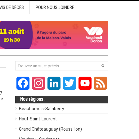
VIS DE DÉCÈS
POUR NOUS JOINDRE
Facebook
Instagram
LinkedIn
Twitter
YouTube
Feed
 7
de
Nos régions :
Beauharnois-Salaberry
Haut-Saint-Laurent
Grand Châteauguay (Roussillon)