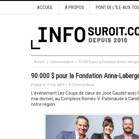
ACCUEIL
À PROPOS
PONT DE L’ÎLE-AUX-TO
Accueil
Communautaire
90 000 $ pour la Fondation Anna-Laberge 
90 000 $ pour la Fondation Anna-Laberg
Publié le 9 mai 2019
|
0 Commentaire
L’événement Les Coups de cœur de José Gaudet avec Pie
mai dernier, au Complexe Roméo-V.-Patenaude à Candia
notre région.