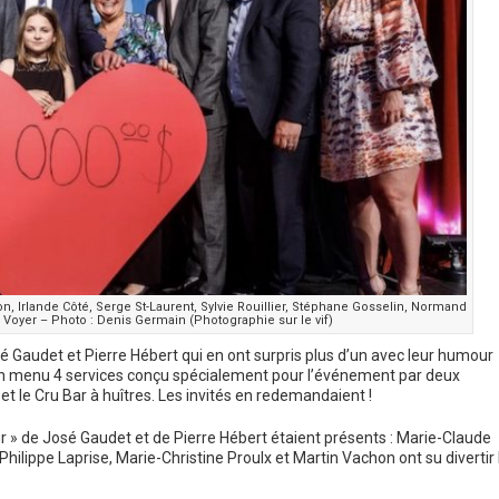
n, Irlande Côté, Serge St-Laurent, Sylvie Rouillier, Stéphane Gosselin, Normand
e Voyer – Photo : Denis Germain (Photographie sur le vif)
 Gaudet et Pierre Hébert qui en ont surpris plus d’un avec leur humour
 un menu 4 services conçu spécialement pour l’événement par deux
t le Cru Bar à huîtres. Les invités en redemandaient !
 » de José Gaudet et de Pierre Hébert étaient présents : Marie-Claude
hilippe Laprise, Marie-Christine Proulx et Martin Vachon ont su divertir 