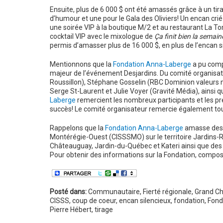
Ensuite, plus de 6 000 $ ont été amassés grâce à un tira
d’humour et une pour le Gala des Oliviers! Un encan crié 
une soirée VIP à la boutique M/2 et au restaurant La 
cocktail VIP avec le mixologue de
Ça finit bien la semain
permis d’amasser plus de 16 000 $, en plus de l’encan s
Mentionnons que la
Fondation Anna-Laberge
a pu comp
majeur de l’événement Desjardins. Du comité organisat
Roussillon), Stéphane Gosselin (RBC Dominion valeurs m
Serge St-Laurent et Julie Voyer (Gravité Média), ainsi qu
Laberge
remercient les nombreux participants et les pré
succès! Le comité organisateur remercie également to
Rappelons que la
Fondation Anna-Laberge
amasse des f
Montérégie-Ouest (CISSSMO) sur le territoire Jardins-R
Châteauguay, Jardin-du-Québec et Kateri ainsi que des
Pour obtenir des informations sur la Fondation, compos
Posté dans:
Communautaire
,
Fierté régionale
,
Grand Ch
CISSS
,
coup de coeur
,
encan silencieux
,
fondation
,
Fond
Pierre Hébert
,
tirage