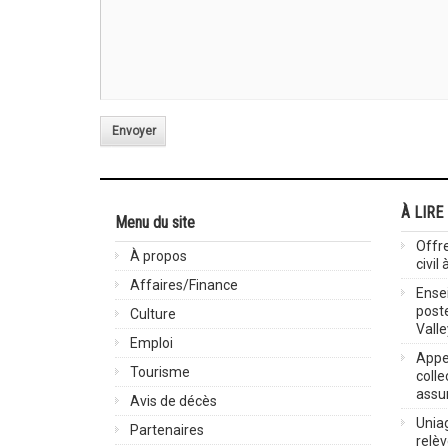
Envoyer
À LIRE
Menu du site
Offre
À propos
civil
Affaires/Finance
Ensei
post
Culture
Valle
Emploi
Appel
Tourisme
colle
assu
Avis de décès
Uniag
Partenaires
relè