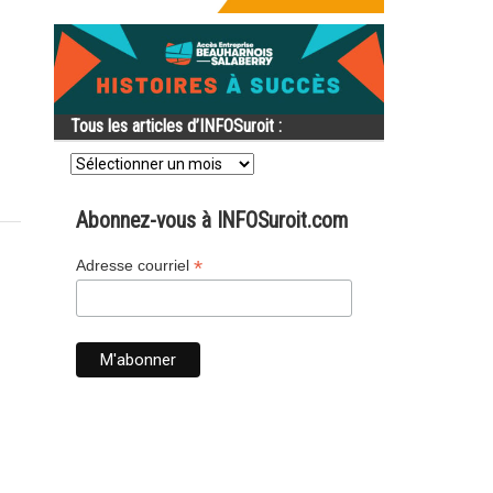
Tous les articles d’INFOSuroit :
Tous
les
articles
d’INFOSuroit
Abonnez-vous à INFOSuroit.com
:
*
Adresse courriel