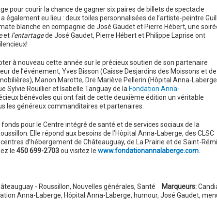
ge pour courir la chance de gagner six paires de billets de spectacle
a également eu lieu : deux toiles personnalisées de l’artiste-peintre Guil
Tomate blanche en compagnie de José Gaudet et Pierre Hébert, une soiré
e
et
l’entartage
de José Gaudet, Pierre Hébert et Philippe Laprise ont
ilencieux!
ter à nouveau cette année sur le précieux soutien de son partenaire
eur de l’événement, Yves Bisson (Caisse Desjardins des Moissons et de
obilières), Manon Marotte, Dre Mariève Pellerin (Hôpital Anna-Laberge
e Sylvie Rouillier et Isabelle Tanguay de la
Fondation Anna-
cieux bénévoles qui ont fait de cette deuxième édition un véritable
us les généreux commanditaires et partenaires.
onds pour le Centre intégré de santé et de services sociaux de la
oussillon. Elle répond aux besoins de l’Hôpital Anna-Laberge, des CLSC
 centres d’hébergement de Châteauguay, de La Prairie et de Saint-Rémi
ez le
450 699-2703
ou visitez le
www.fondationannalaberge.com
.
âteauguay - Roussillon
,
Nouvelles générales
,
Santé
Marqueurs:
Candi
ation Anna-Laberge
,
Hôpital Anna-Laberge
,
humour
,
José Gaudet
,
men