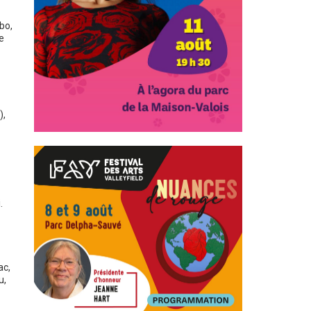
bo,
e
),
.
ac
,
u
,