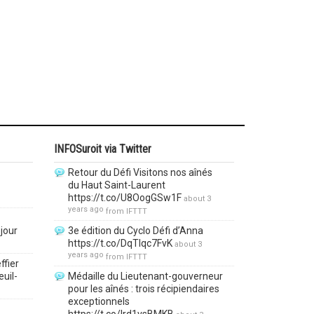
INFOSuroit via Twitter
Retour du Défi Visitons nos aînés
du Haut Saint-Laurent
https://t.co/U8OogGSw1F
about 3
years ago
from
IFTTT
jour
3e édition du Cyclo Défi d’Anna
https://t.co/DqTlqc7FvK
about 3
years ago
from
IFTTT
ffier
euil-
Médaille du Lieutenant-gouverneur
pour les aînés : trois récipiendaires
exceptionnels