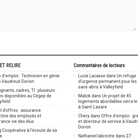
 ET RELIRE
Commentaires de lecteurs
 d’emploi : Technicien en génie
Lucie Lacasse
dans
Un refuge
 à Vaudreuil-Dorion
d’urgence permanent pour les
sans-abris à Valleyfield
gnants, cadres, TI : plusieurs
es disponibles au Cégep de
Malick
dans
Un projet de 45
yfield
logements abordables verra le 
à Saint-Lazare
 d’offres : assurance
ctive des employés et
Chery
dans
Offre d’emploi : gre
rance vie des élus
et directeur de service à Vaudr
Dorion
 Coopérative à l’écoute de sa
ve
Nathaniel labreche
dans
27