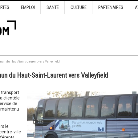
URTES
EMPLOI
SANTÉ
CULTURE
PARTENAIRES
A
mun du Haut-Saint-Laurent vers Valleyfield
un du Haut-Saint-Laurent vers Valleyfield
 transport
a clientèle
service de
t maintenu
rs le
centre-ville
fférents