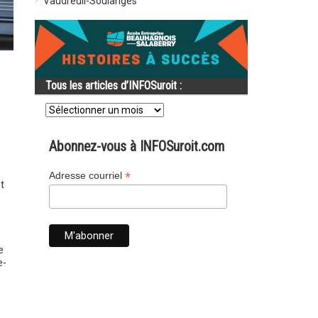
Vaudreuil-Soulanges
Tous les articles d’INFOSuroit :
Tous
les
articles
d’INFOSuroit
Abonnez-vous à INFOSuroit.com
:
*
Adresse courriel
t
e
e-