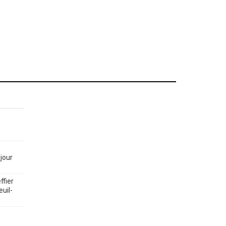
jour
ffier
euil-