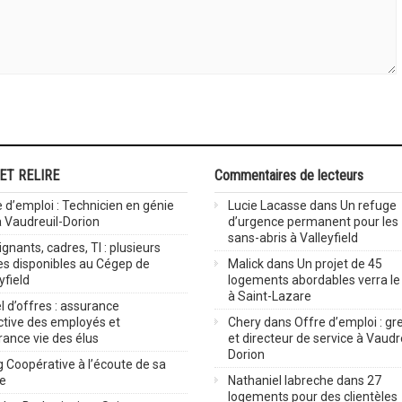
 ET RELIRE
Commentaires de lecteurs
 d’emploi : Technicien en génie
Lucie Lacasse
dans
Un refuge
 à Vaudreuil-Dorion
d’urgence permanent pour les
sans-abris à Valleyfield
gnants, cadres, TI : plusieurs
es disponibles au Cégep de
Malick
dans
Un projet de 45
yfield
logements abordables verra le 
à Saint-Lazare
 d’offres : assurance
ctive des employés et
Chery
dans
Offre d’emploi : gre
rance vie des élus
et directeur de service à Vaudr
Dorion
 Coopérative à l’écoute de sa
ve
Nathaniel labreche
dans
27
logements pour des clientèles