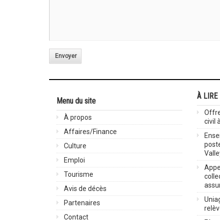
Envoyer
À LIRE
Menu du site
Offre
À propos
civil
Affaires/Finance
Ensei
post
Culture
Valle
Emploi
Appel
Tourisme
colle
assu
Avis de décès
Uniag
Partenaires
relè
Contact