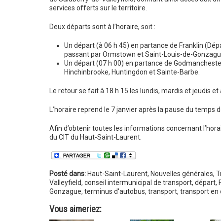
services offerts sur le territoire.
Deux départs sont à l’horaire, soit :
Un départ (à 06 h 45) en partance de Franklin (Dép
passant par Ormstown et Saint-Louis-de-Gonzagu
Un départ (07 h 00) en partance de Godmanchester
Hinchinbrooke, Huntingdon et Sainte-Barbe.
Le retour se fait à 18 h 15 les lundis, mardis et jeudis e
L’horaire reprend le 7 janvier après la pause du temps d
Afin d’obtenir toutes les informations concernant l’horair
du CIT du Haut-Saint-Laurent.
Posté dans:
Haut-Saint-Laurent
,
Nouvelles générales
,
T
Valleyfield
,
conseil intermunicipal de transport
,
départ
,
Gonzague
,
terminus d'autobus
,
transport
,
transport e
Vous aimeriez: