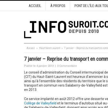
ACCUEIL
À PROPOS
PONT DE L’ÎLE-AUX-TO
Accueil
Haut-Saint-Laurent
7 janvier – Reprise du transport en com
7 janvier – Reprise du transport en comm
Publié le 4 janvier 2013
|
0 Commentaire
Le conseil d’administration du Conseil intermunicipal de
(CIT) du Haut-Saint-Laurent est heureux d’annoncer à s
ainsi qu’à l’ensemble des résidents du territoire que le 
transport en commun vers Salaberry-de-Valleyfield es
en 2013.
Ce service implanté en août 2012 offre une desserte ve
Collège de Valleyfield
et le terminus d’autobus situé au 
de Salaberry-de-Valleyfield, donnant ainsi accès aux di