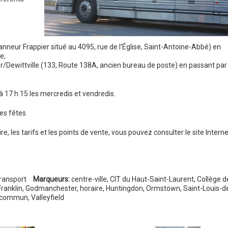
anneur Frappier situé au 4095, rue de l’Église, Saint-Antoine-Abbé) en
e;
/Dewittville (133, Route 138A, ancien bureau de poste) en passant par
t à 17 h 15 les mercredis et vendredis.
es fêtes.
e, les tarifs et les points de vente, vous pouvez consulter le site Interne
ransport
Marqueurs:
centre-ville
,
CIT du Haut-Saint-Laurent
,
Collège d
Franklin
,
Godmanchester
,
horaire
,
Huntingdon
,
Ormstown
,
Saint-Louis-d
n commun
,
Valleyfield