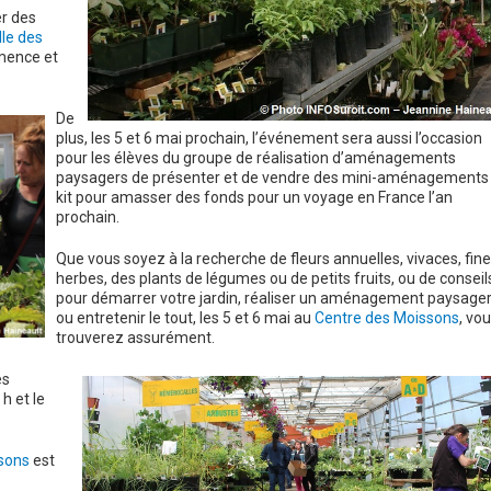
er des
le des
emence et
De
plus, les 5 et 6 mai prochain, l’événement sera aussi l’occasion
pour les élèves du groupe de réalisation d’aménagements
paysagers de présenter et de vendre des mini-aménagements
kit pour amasser des fonds pour un voyage en France l’an
prochain.
Que vous soyez à la recherche de fleurs annuelles, vivaces, fin
herbes, des plants de légumes ou de petits fruits, ou de conseil
pour démarrer votre jardin, réaliser un aménagement paysage
ou entretenir le tout, les 5 et 6 mai au
Centre des Moissons
, vo
trouverez assurément.
es
h et le
ssons
est