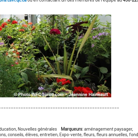
ns.csvt.qc.ca
ou en contactant un des membres de l’équipe au
450-22
_________________________________________________
ducation
,
Nouvelles générales
Marqueurs:
aménagement paysager
,
ons
,
conseils
,
élèves
,
entretien
,
Expo-vente
,
fleurs
,
fleurs annuelles
,
fon