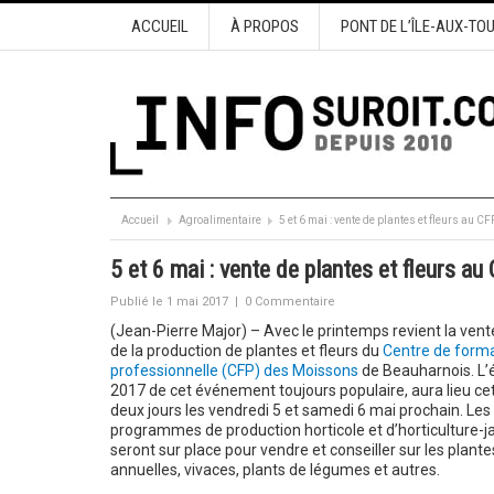
ACCUEIL
À PROPOS
PONT DE L’ÎLE-AUX-TO
Accueil
Agroalimentaire
5 et 6 mai : vente de plantes et fleurs au 
5 et 6 mai : vente de plantes et fleurs 
Publié le 1 mai 2017
|
0 Commentaire
(Jean-Pierre Major) – Avec le printemps revient la vent
de la production de plantes et fleurs du
Centre de form
professionnelle (CFP) des Moissons
de Beauharnois. L’é
2017 de cet événement toujours populaire, aura lieu cet
deux jours les vendredi 5 et samedi 6 mai prochain. Les
programmes de production horticole et d’horticulture-ja
seront sur place pour vendre et conseiller sur les plantes
annuelles, vivaces, plants de légumes et autres.