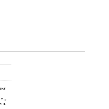
jour
ffier
euil-