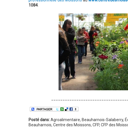
professionnelle des Moissons
au
www.centredesmoisso
1084
.
_________________________________
Posté dans:
Agroalimentaire
,
Beauharnois-Salaberry
,
É
Beauharnois
,
Centre des Moissons
,
CFP
,
CFP des Moiss