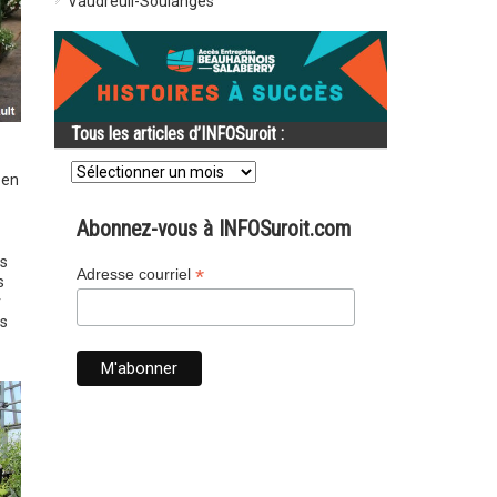
Vaudreuil-Soulanges
Tous les articles d’INFOSuroit :
Tous
les
 en
articles
d’INFOSuroit
Abonnez-vous à INFOSuroit.com
:
es
*
Adresse courriel
s
r
us