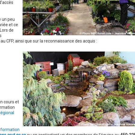
d’accès
e un peu
riée et ce
 Lors de
s
u CFP, ainsi que sur la reconnaissance des acquis :
en cours et
ormation
régional
 formation