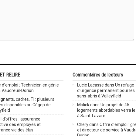
 ET RELIRE
Commentaires de lecteurs
 d’emploi : Technicien en génie
Lucie Lacasse
dans
Un refuge
 à Vaudreuil-Dorion
d’urgence permanent pour les
sans-abris à Valleyfield
gnants, cadres, TI : plusieurs
es disponibles au Cégep de
Malick
dans
Un projet de 45
yfield
logements abordables verra le 
à Saint-Lazare
 d’offres : assurance
ctive des employés et
Chery
dans
Offre d’emploi : gre
rance vie des élus
et directeur de service à Vaudr
Dorion