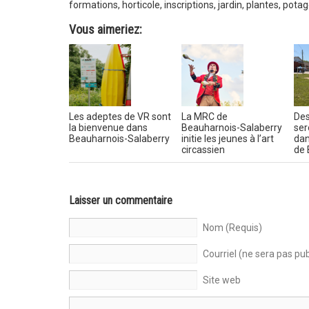
formations
,
horticole
,
inscriptions
,
jardin
,
plantes
,
potag
Vous aimeriez:
Les adeptes de VR sont
La MRC de
Des
la bienvenue dans
Beauharnois-Salaberry
ser
Beauharnois-Salaberry
initie les jeunes à l’art
dan
circassien
de 
Laisser un commentaire
Nom (Requis)
Courriel (ne sera pas pub
Site web