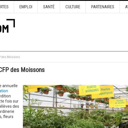
URTES
EMPLOI
SANTÉ
CULTURE
PARTENAIRES
A
CFP des Moissons
au CFP des Moissons
e annuelle
ation
dition
te fois sur
 élèves des
rdinerie
, fleurs