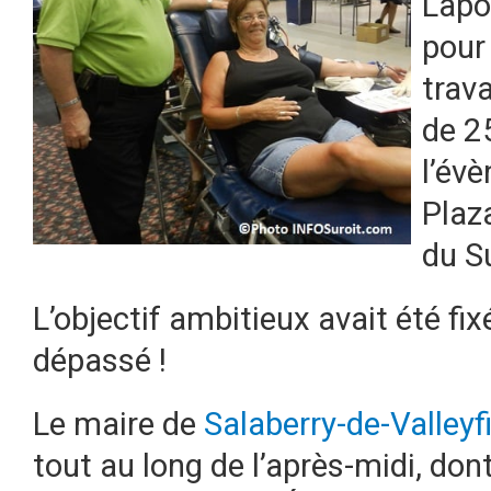
Lapo
pour 
trav
de 2
l’évè
Plaza
du Su
L’objectif ambitieux avait été fix
dépassé !
Le maire de
Salaberry-de-Valleyf
tout au long de l’après-midi, do