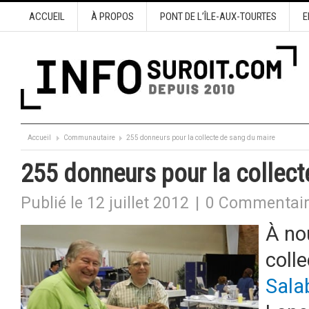
ACCUEIL
À PROPOS
PONT DE L’ÎLE-AUX-TOURTES
E
Accueil
Communautaire
255 donneurs pour la collecte de sang du maire
255 donneurs pour la collect
Publié le 12 juillet 2012
|
0 Commentai
À no
coll
Salab