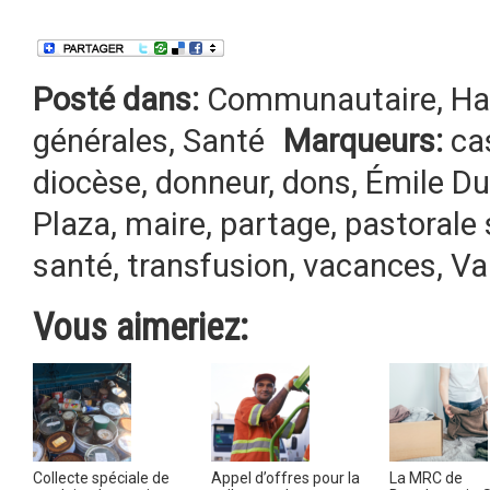
Posté dans:
Communautaire
,
Ha
générales
,
Santé
Marqueurs:
ca
diocèse
,
donneur
,
dons
,
Émile D
Plaza
,
maire
,
partage
,
pastorale 
santé
,
transfusion
,
vacances
,
Val
Vous aimeriez:
Collecte spéciale de
Appel d’offres pour la
La MRC de