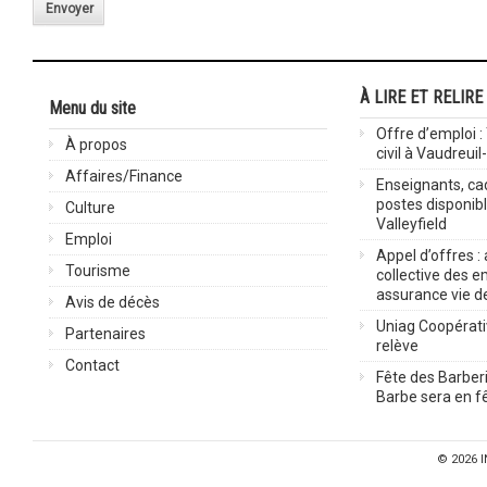
Envoyer
À LIRE ET RELIRE
Menu du site
Offre d’emploi :
À propos
civil à Vaudreuil
Affaires/Finance
Enseignants, cad
postes disponib
Culture
Valleyfield
Emploi
Appel d’offres :
Tourisme
collective des 
assurance vie d
Avis de décès
Uniag Coopérati
Partenaires
relève
Contact
Fête des Barberi
Barbe sera en fê
© 2026
I