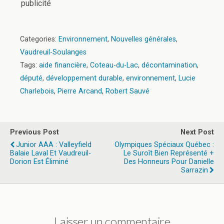
publicité
Categories:
Environnement
,
Nouvelles générales
,
Vaudreuil-Soulanges
Tags:
aide financière
,
Coteau-du-Lac
,
décontamination
,
député
,
développement durable
,
environnement
,
Lucie
Charlebois
,
Pierre Arcand
,
Robert Sauvé
Previous Post
Next Post
Junior AAA : Valleyfield
Olympiques Spéciaux Québec :
Balaie Laval Et Vaudreuil-
Le Suroît Bien Représenté +
Dorion Est Éliminé
Des Honneurs Pour Danielle
Sarrazin
Laisser un commentaire