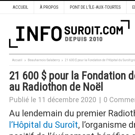
ACCUEIL
À PROPOS
PONT DE L’ÎLE-AUX-TOURTES
E
Accueil
Beauharnois-Salaberry
21 600 $ pour la Fondation de l’Hôpital du Suroît g
21 600 $ pour la Fondation de
au Radiothon de Noël
Publié le 11 décembre 2020
|
0 Commen
Au lendemain du premier Radiot
l’Hôpital du Suroît
, l’organisme 