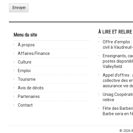
Envoyer
À LIRE ET RELIRE
Menu du site
Offre d’emploi :
À propos
civil à Vaudreuil
Affaires/Finance
Enseignants, cad
postes disponib
Culture
Valleyfield
Emploi
Appel d’offres :
Tourisme
collective des 
assurance vie d
Avis de décès
Uniag Coopérati
Partenaires
relève
Contact
Fête des Barberi
Barbe sera en fê
© 2026
I