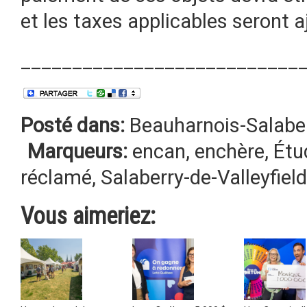
et les taxes applicables seront 
___________________________
Posté dans:
Beauharnois-Salabe
Marqueurs:
encan
,
enchère
,
Étu
réclamé
,
Salaberry-de-Valleyfield
Vous aimeriez: