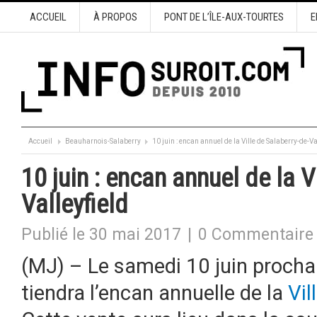
ACCUEIL
À PROPOS
PONT DE L’ÎLE-AUX-TOURTES
E
Accueil
Beauharnois-Salaberry
10 juin : encan annuel de la Ville de Salaberry-de-Va
10 juin : encan annuel de la V
Valleyfield
Publié le 30 mai 2017
|
0 Commentaire
(MJ) – Le samedi 10 juin prochai
tiendra l’encan annuelle de la
Vil