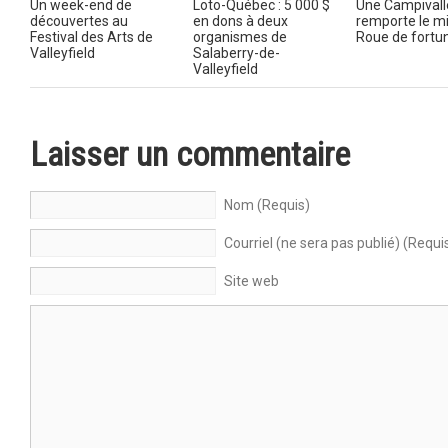
Un week-end de
Loto-Québec : 5 000 $
Une Campivall
découvertes au
en dons à deux
remporte le mil
Festival des Arts de
organismes de
Roue de fortu
Valleyfield
Salaberry-de-
Valleyfield
Laisser un commentaire
Nom (Requis)
Courriel (ne sera pas publié) (Requi
Site web