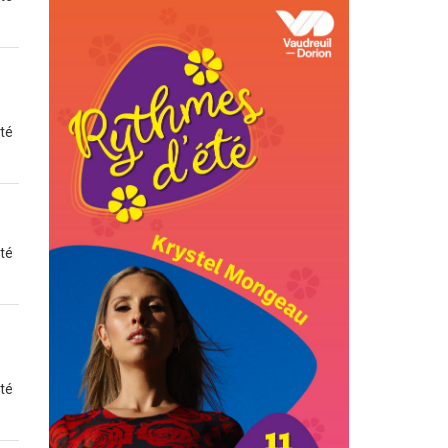
ité
ité
ité