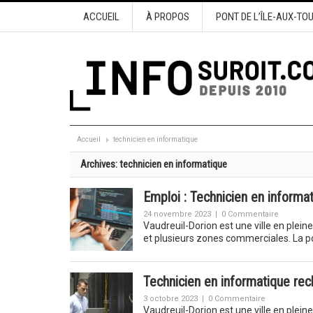
ACCUEIL
À PROPOS
PONT DE L’ÎLE-AUX-TO
Accueil
technicien en informatique
Archives:
technicien en informatique
Emploi : Technicien en informa
24 novembre 2023
|
0 Commentaire
Vaudreuil-Dorion est une ville en plein
et plusieurs zones commerciales. La p
Technicien en informatique rec
3 octobre 2023
|
0 Commentaire
Vaudreuil-Dorion est une ville en plein