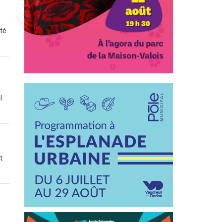
ité
l
t