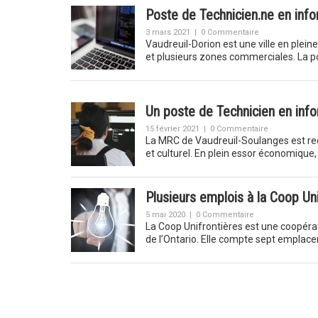
Poste de Technicien.ne en info
3 mars 2021
|
0 Commentaire
Vaudreuil-Dorion est une ville en plein
et plusieurs zones commerciales. La p
Un poste de Technicien en inf
15 février 2021
|
0 Commentaire
La MRC de Vaudreuil-Soulanges est reco
et culturel. En plein essor économique,
Plusieurs emplois à la Coop Un
5 mai 2020
|
0 Commentaire
La Coop Unifrontières est une coopérat
de l’Ontario. Elle compte sept emplac