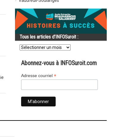
Vaudreuil-Soulanges
Tous les articles d’INFOSuroit :
Tous
les
articles
d’INFOSuroit
Abonnez-vous à INFOSuroit.com
:
*
Adresse courriel
ie