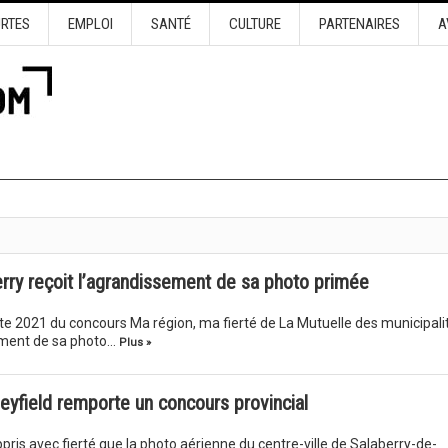
URTES
EMPLOI
SANTÉ
CULTURE
PARTENAIRES
A
ry reçoit l’agrandissement de sa photo primée
e 2021 du concours Ma région, ma fierté de La Mutuelle des municipali
ement de sa photo…
Plus »
eyfield remporte un concours provincial
is avec fierté que la photo aérienne du centre-ville de Salaberry-de-