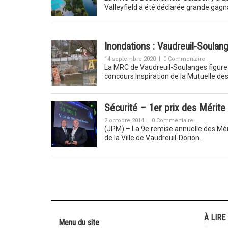
Valleyfield a été déclarée grande gagn
Inondations : Vaudreuil-Soulang
14 septembre 2020
|
0 Commentaire
La MRC de Vaudreuil-Soulanges figure pa
concours Inspiration de la Mutuelle de
Sécurité – 1er prix des Mérit
2 octobre 2014
|
0 Commentaire
(JPM) – La 9e remise annuelle des Mér
de la Ville de Vaudreuil-Dorion.
À LIRE
Menu du site