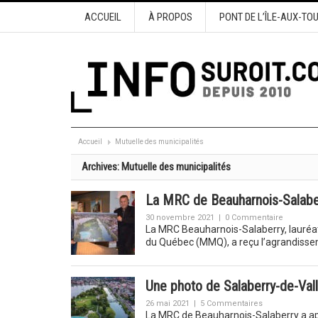
ACCUEIL
À PROPOS
PONT DE L’ÎLE-AUX-TO
Accueil
Mutuelle des municipalités
Archives:
Mutuelle des municipalités
La MRC de Beauharnois-Salaber
30 novembre 2021
|
0 Commentaire
La MRC Beauharnois-Salaberry, lauréat
du Québec (MMQ), a reçu l’agrandiss
Une photo de Salaberry-de-Vall
26 mai 2021
|
5 Commentaires
La MRC de Beauharnois-Salaberry a appr