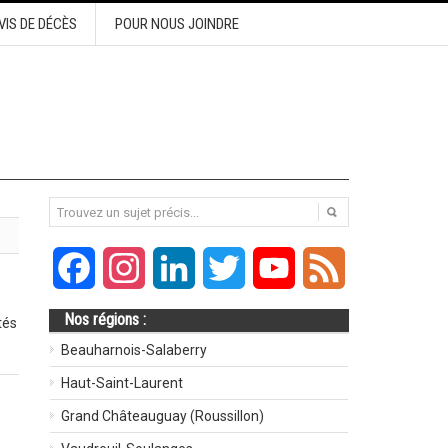
VIS DE DÉCÈS
POUR NOUS JOINDRE
Facebook
Instagram
LinkedIn
Twitter
YouTube
Feed
Nos régions :
tés
Beauharnois-Salaberry
Haut-Saint-Laurent
Grand Châteauguay (Roussillon)