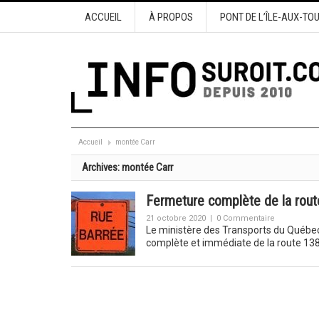
ACCUEIL
À PROPOS
PONT DE L’ÎLE-AUX-TO
Accueil
montée Carr
Archives:
montée Carr
Fermeture complète de la rou
21 octobre 2020
|
0 Commentaire
Le ministère des Transports du Québe
complète et immédiate de la route 13