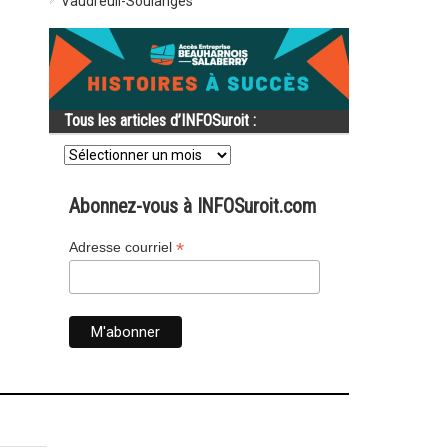
Vaudreuil-Soulanges
Tous les articles d’INFOSuroit :
Tous
les
articles
d’INFOSuroit
Abonnez-vous à INFOSuroit.com
:
*
Adresse courriel