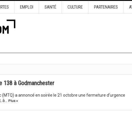
URTES
EMPLOI
SANTÉ
CULTURE
PARTENAIRES
A
te 138 à Godmanchester
c (MTQ) a annoncé en soirée le 21 octobre une fermeture d’urgence
8, à…
Plus »