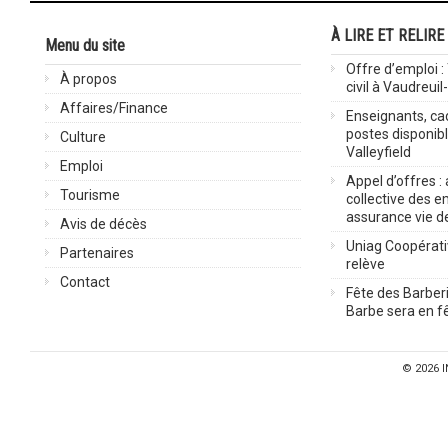
À LIRE ET RELIRE
Menu du site
Offre d’emploi :
À propos
civil à Vaudreuil
Affaires/Finance
Enseignants, cad
postes disponib
Culture
Valleyfield
Emploi
Appel d’offres :
Tourisme
collective des 
assurance vie d
Avis de décès
Uniag Coopérati
Partenaires
relève
Contact
Fête des Barberi
Barbe sera en fê
© 2026
I