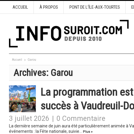
ACCUEIL
À PROPOS
PONT DE L’ÎLE-AUX-TOURTES
E
Accueil
Garou
Archives:
Garou
La programmation esti
succès à Vaudreuil-Do
3 juillet 2026
|
0 Commentaire
La dernière semaine de juin aura été particulièrement animée à Vau
événements : la Fête nationale, suivie…
Plus »