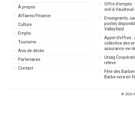
Offre d’emploi :
À propos
civil à Vaudreuil
Affaires/Finance
Enseignants, cad
postes disponib
Culture
Valleyfield
Emploi
Appel d’offres :
Tourisme
collective des 
assurance vie d
Avis de décès
Uniag Coopérati
Partenaires
relève
Contact
Fête des Barberi
Barbe sera en fê
© 2026
I