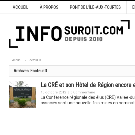
ACCUEIL
À PROPOS
PONT DE L’ÎLE-AUX-TOURTES
E
Accueil
Facteur D
Archives:
Facteur D
La CRÉ et son Hôtel de Région encore 
13 octobre 2012
|
0 Commentaire
La Conférence régionale des élus (CRÉ) Vallée-du-H
associés sont une nouvelle fois mises en nominat