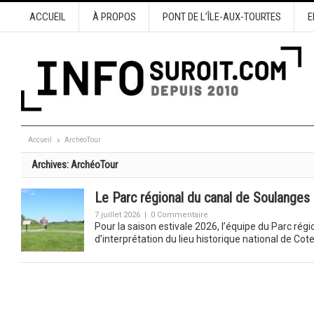
ACCUEIL
À PROPOS
PONT DE L’ÎLE-AUX-TOURTES
E
Accueil
ArchéoTour
Archives:
ArchéoTour
Le Parc régional du canal de Soulanges 
7 juillet 2026
|
0 Commentaire
Pour la saison estivale 2026, l’équipe du Parc rég
d’interprétation du lieu historique national de Co