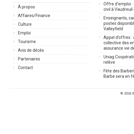
Offre d’emploi :
À propos
civil à Vaudreuil
Affaires/Finance
Enseignants, cad
postes disponib
Culture
Valleyfield
Emploi
Appel d’offres :
Tourisme
collective des 
assurance vie d
Avis de décès
Uniag Coopérati
Partenaires
relève
Contact
Fête des Barberi
Barbe sera en fê
© 2026
I